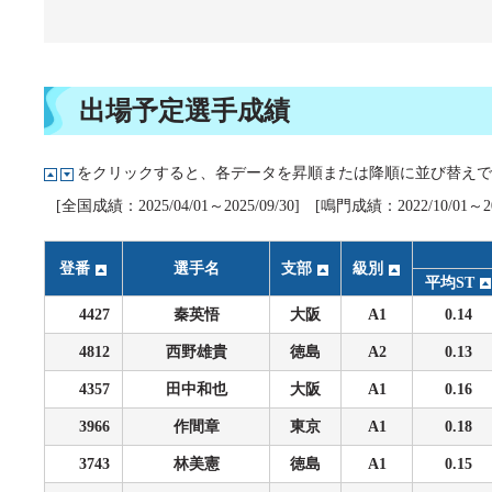
企画レース(どーなるなると)
賞金ランキング
得点率ランキング
出目データ
過去の優勝戦レース
出場予定選手成績
徳島支部選手一覧
をクリックすると、各データを昇順または降順に並び替えで
新人選手紹介
[全国成績：2025/04/01～2025/09/30] [鳴門成績：2022/10/01～202
徳島支部選手優勝履歴
登番
選手名
支部
級別
平均ST
4427
秦英悟
大阪
A1
0.14
4812
西野雄貴
徳島
A2
0.13
4357
田中和也
大阪
A1
0.16
3966
作間章
東京
A1
0.18
3743
林美憲
徳島
A1
0.15