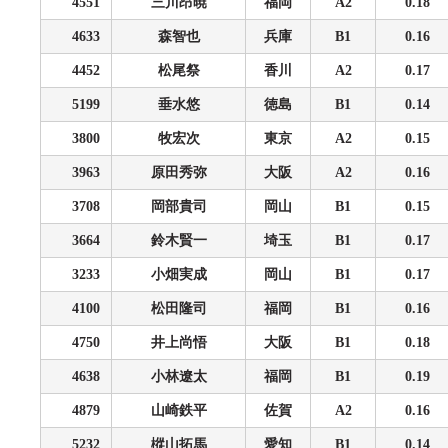
4551
三川昂暁
福岡
A2
0.18
4633
森智也
兵庫
B1
0.16
4452
松尾祭
香川
A2
0.17
5199
垂水悠
徳島
B1
0.14
3800
牧宏次
東京
A2
0.15
3963
原田秀弥
大阪
A2
0.16
3708
岡部貴司
岡山
B1
0.15
3664
鈴木賢一
埼玉
B1
0.17
3233
小畑実成
岡山
B1
0.17
4100
松田隆司
福岡
B1
0.16
4750
井上尚悟
大阪
B1
0.18
4638
小林遼太
福岡
B1
0.19
4879
山崎鉄平
佐賀
A2
0.16
5232
樅山拓馬
愛知
B1
0.14