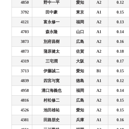
4850
野中一平
愛知
A2
0.12
3792
田中豪
東京
A1
0.15
4121
富永修一
福岡
A2
0.13
4703
森永隆
山口
A1
0.14
3873
別府昌樹
広島
A2
0.16
4873
蒲原健太
佐賀
A2
0.18
4319
三宅潤
大阪
A2
0.17
3713
伊藤誠二
愛知
B1
0.15
4839
四宮与寛
徳島
A1
0.12
4958
溝口海義也
福岡
A2
0.14
4816
村松修二
広島
A2
0.15
4526
池田雄祐
愛知
A2
0.15
4381
田路朋史
兵庫
A1
0.16