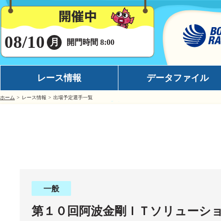
08/10
月
開門時間 8:00
レース情報
データファイル
ホーム
レース情報
出場予定選手一覧
シリーズインデックス
モーターデータ
出場予定選手一覧
ボートデータ
レース展望
イチオシモーター
レース結果一覧
完全舟券攻略
出走表・前日予想PDF
水面特性
一般
モーター抽選結果・前検タイムランキング
潮見表
第１０回阿波金剛ＩＴソリューシ