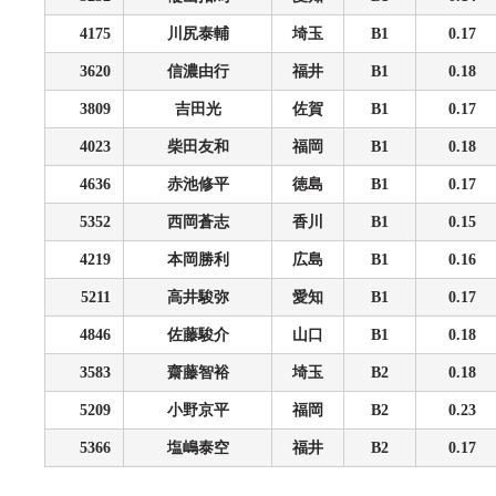
4175
川尻泰輔
埼玉
B1
0.17
3620
信濃由行
福井
B1
0.18
3809
吉田光
佐賀
B1
0.17
4023
柴田友和
福岡
B1
0.18
4636
赤池修平
徳島
B1
0.17
5352
西岡蒼志
香川
B1
0.15
4219
本岡勝利
広島
B1
0.16
5211
高井駿弥
愛知
B1
0.17
4846
佐藤駿介
山口
B1
0.18
3583
齋藤智裕
埼玉
B2
0.18
5209
小野京平
福岡
B2
0.23
5366
塩嶋泰空
福井
B2
0.17