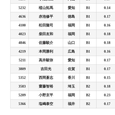
5232
樅山拓馬
愛知
B1
0.14
4636
赤池修平
徳島
B1
0.17
4100
松田隆司
福岡
B1
0.16
4023
柴田友和
福岡
B1
0.18
4846
佐藤駿介
山口
B1
0.18
4219
本岡勝利
広島
B1
0.16
5211
高井駿弥
愛知
B1
0.17
3809
吉田光
佐賀
B1
0.17
5352
西岡蒼志
香川
B1
0.15
3583
齋藤智裕
埼玉
B2
0.18
5209
小野京平
福岡
B2
0.23
5366
塩嶋泰空
福井
B2
0.17