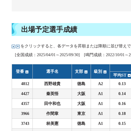
企画レース(どーなるなると)
賞金ランキング
得点率ランキング
出目データ
過去の優勝戦レース
出場予定選手成績
徳島支部選手一覧
をクリックすると、各データを昇順または降順に並び替えで
新人選手紹介
[全国成績：2025/04/01～2025/09/30] [鳴門成績：2022/10/01～202
徳島支部選手優勝履歴
登番
選手名
支部
級別
平均ST
4812
西野雄貴
徳島
A2
0.13
4427
秦英悟
大阪
A1
0.14
4357
田中和也
大阪
A1
0.16
3966
作間章
東京
A1
0.18
3743
林美憲
徳島
A1
0.15