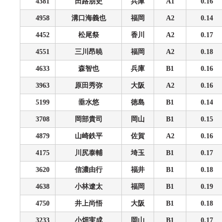
4381
田路朋史
兵庫
A1
0.16
4958
溝口海義也
福岡
A2
0.14
4452
松尾祭
香川
A2
0.17
4551
三川昂暁
福岡
A2
0.18
4633
森智也
兵庫
B1
0.16
3963
原田秀弥
大阪
A2
0.16
5199
垂水悠
徳島
B1
0.14
3708
岡部貴司
岡山
B1
0.15
4879
山崎鉄平
佐賀
A2
0.16
4175
川尻泰輔
埼玉
B1
0.17
3620
信濃由行
福井
B1
0.18
4638
小林遼太
福岡
B1
0.19
4750
井上尚悟
大阪
B1
0.18
3233
小畑実成
岡山
B1
0.17