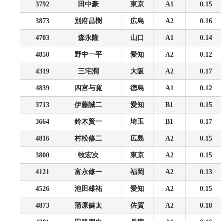
3792
田中豪
東京
A1
0.15
3873
別府昌樹
広島
A2
0.16
4703
森永隆
山口
A1
0.14
4850
野中一平
愛知
A2
0.12
4319
三宅潤
大阪
A2
0.17
4839
四宮与寛
徳島
A1
0.12
3713
伊藤誠二
愛知
B1
0.15
3664
鈴木賢一
埼玉
B1
0.17
4816
村松修二
広島
A2
0.15
3800
牧宏次
東京
A2
0.15
4121
富永修一
福岡
A2
0.13
4526
池田雄祐
愛知
A2
0.15
4873
蒲原健太
佐賀
A2
0.18