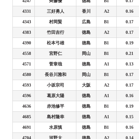
4247
齊藤優
徳島
B1
0.17
4331
三好勇人
香川
A2
0.16
4343
村岡賢
広島
B1
0.17
4383
竹田吉行
徳島
A2
0.17
4390
松本弓雄
徳島
B1
0.19
4558
宮野仁
岡山
B1
0.21
4571
菅章哉
徳島
A1
0.13
4580
長谷川雅和
岡山
B1
0.17
4593
小坂宗司
大阪
A2
0.17
4596
葛原大陽
徳島
A1
0.16
4636
赤池修平
徳島
B1
0.19
4685
島村隆幸
徳島
A1
0.15
4691
水原慎
徳島
B1
0.16
4704
河野大
徳島
A2
0.14