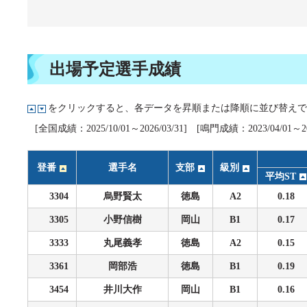
企画レース(どーなるなると)
賞金ランキング
得点率ランキング
出目データ
過去の優勝戦レース
出場予定選手成績
徳島支部選手一覧
をクリックすると、各データを昇順または降順に並び替えで
新人選手紹介
[全国成績：2025/10/01～2026/03/31] [鳴門成績：2023/04/01～202
徳島支部選手優勝履歴
登番
選手名
支部
級別
平均ST
3304
烏野賢太
徳島
A2
0.18
3305
小野信樹
岡山
B1
0.17
3333
丸尾義孝
徳島
A2
0.15
3361
岡部浩
徳島
B1
0.19
3454
井川大作
岡山
B1
0.16