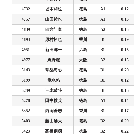
4732
堀本和也
徳島
A1
0.12
4757
山田祐也
徳島
A1
0.15
4839
四宮与寛
徳島
A2
0.15
4894
原村拓也
香川
B1
0.19
4951
新田洋一
広島
B1
0.15
4977
馬野耀
大阪
A2
0.15
5143
常盤海心
徳島
B1
0.20
5199
垂水悠
徳島
B1
0.12
5249
三木晴斗
徳島
B1
0.16
5278
田中駿兵
徳島
A1
0.14
5352
西岡蒼志
香川
B1
0.17
5403
藤山湧太
徳島
B2
0.20
5423
高橋嗣穏
徳島
B2
0.22