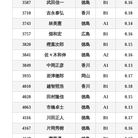
3587
武田信一
徳島
B1
0.16
3710
吉永泰弘
香川
B1
0.18
3743
林美憲
徳島
A1
0.14
3757
畑和宏
広島
B1
0.16
3820
樫葉次郎
徳島
B1
0.15
3841
佐々木和伸
徳島
A2
0.16
3849
中岡正彦
香川
A1
0.13
3935
岩津徹郎
岡山
B1
0.17
4010
越智照浩
香川
B1
0.18
4028
田村隆信
徳島
A1
0.15
4063
市橋卓士
徳島
A1
0.13
4116
川田正人
徳島
B1
0.17
4167
片岡秀樹
徳島
B1
0.16