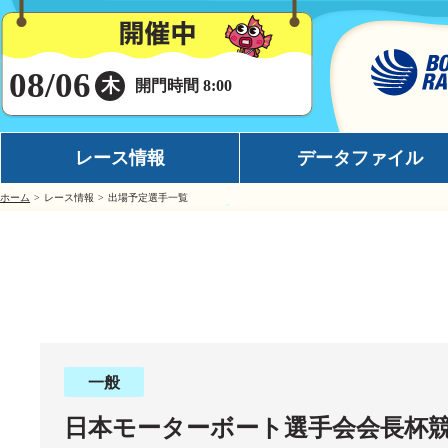
08/06
木
開門時間 8:00
レース情報
データファイル
ホーム
レース情報
出場予定選手一覧
シリーズインデックス
モーターデータ
出場予定選手一覧
ボートデータ
レース展望
イチオシモーター
レース結果一覧
完全舟券攻略
出走表・前日予想PDF
水面特性
一般
モーター抽選結果・前検タイムランキング
潮見表
日本モーターボート選手会会長杯