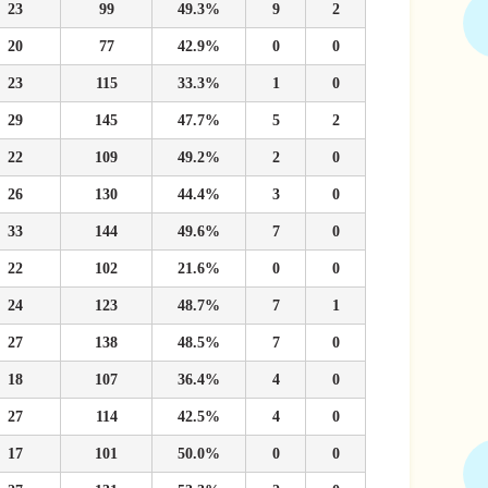
23
99
49.3%
9
2
20
77
42.9%
0
0
23
115
33.3%
1
0
29
145
47.7%
5
2
22
109
49.2%
2
0
26
130
44.4%
3
0
33
144
49.6%
7
0
22
102
21.6%
0
0
24
123
48.7%
7
1
27
138
48.5%
7
0
18
107
36.4%
4
0
27
114
42.5%
4
0
17
101
50.0%
0
0