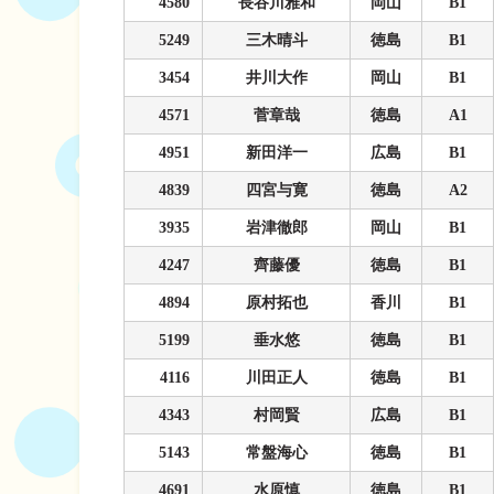
4580
長谷川雅和
岡山
B1
5249
三木晴斗
徳島
B1
3454
井川大作
岡山
B1
4571
菅章哉
徳島
A1
4951
新田洋一
広島
B1
4839
四宮与寛
徳島
A2
3935
岩津徹郎
岡山
B1
4247
齊藤優
徳島
B1
4894
原村拓也
香川
B1
5199
垂水悠
徳島
B1
4116
川田正人
徳島
B1
4343
村岡賢
広島
B1
5143
常盤海心
徳島
B1
4691
水原慎
徳島
B1