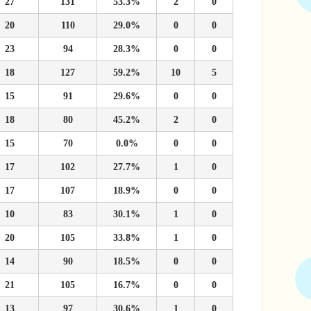
27
131
53.3%
2
0
20
110
29.0%
0
0
23
94
28.3%
0
0
18
127
59.2%
10
5
15
91
29.6%
0
0
18
80
45.2%
2
0
15
70
0.0%
0
0
17
102
27.7%
1
0
17
107
18.9%
0
0
10
83
30.1%
1
0
20
105
33.8%
1
0
14
90
18.5%
0
0
21
105
16.7%
0
0
13
97
30.6%
1
0