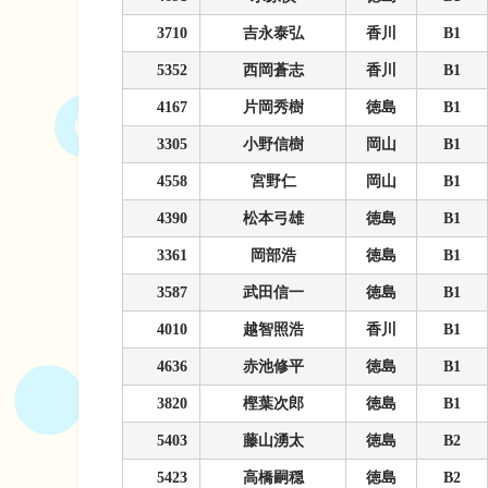
3710
吉永泰弘
香川
B1
5352
西岡蒼志
香川
B1
4167
片岡秀樹
徳島
B1
3305
小野信樹
岡山
B1
4558
宮野仁
岡山
B1
4390
松本弓雄
徳島
B1
3361
岡部浩
徳島
B1
3587
武田信一
徳島
B1
4010
越智照浩
香川
B1
4636
赤池修平
徳島
B1
3820
樫葉次郎
徳島
B1
5403
藤山湧太
徳島
B2
5423
高橋嗣穏
徳島
B2