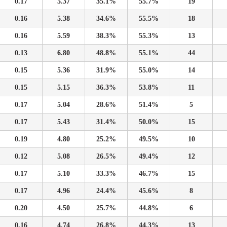
0.17
5.37
35.1%
55.7%
19
0.16
5.38
34.6%
55.5%
18
0.16
5.59
38.3%
55.3%
13
0.13
6.80
48.8%
55.1%
44
0.15
5.36
31.9%
55.0%
14
0.15
5.15
36.3%
53.8%
11
0.17
5.04
28.6%
51.4%
5
0.17
5.43
31.4%
50.0%
15
0.19
4.80
25.2%
49.5%
10
0.12
5.08
26.5%
49.4%
12
0.17
5.10
33.3%
46.7%
15
0.17
4.96
24.4%
45.6%
8
0.20
4.50
25.7%
44.8%
6
0.16
4.74
26.8%
44.3%
13