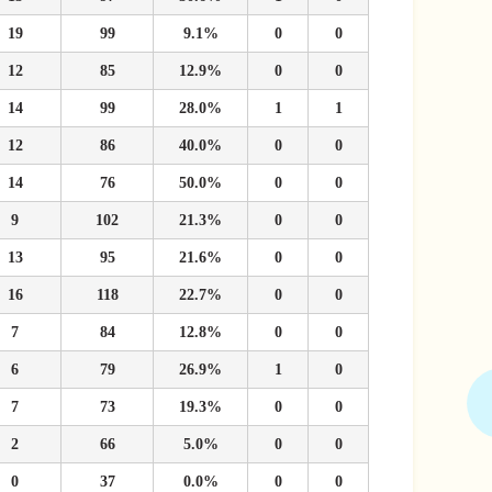
19
99
9.1%
0
0
12
85
12.9%
0
0
14
99
28.0%
1
1
12
86
40.0%
0
0
14
76
50.0%
0
0
9
102
21.3%
0
0
13
95
21.6%
0
0
16
118
22.7%
0
0
7
84
12.8%
0
0
6
79
26.9%
1
0
7
73
19.3%
0
0
2
66
5.0%
0
0
0
37
0.0%
0
0