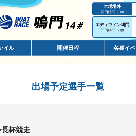
本場場外
開門時間
8:00
エディウィン鳴門
開門時間
7:00
ァイル
開催日程
各種イベ
インフォメ
スマホサイ
出場予定選手一覧
キャッシュ
メールマガ
出走表コン
電話投票キ
会長杯競走