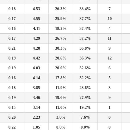
0.18
4.53
26.3%
38.4%
7
0.17
4.55
25.9%
37.7%
10
0.16
4.11
18.2%
37.4%
4
0.17
4.29
26.7%
37.2%
11
0.21
4.28
30.3%
36.8%
9
0.19
4.42
20.6%
36.3%
12
0.19
4.03
20.0%
32.6%
6
0.16
4.14
17.8%
32.2%
5
0.18
3.85
11.9%
28.6%
3
0.19
3.46
19.0%
27.9%
9
0.15
3.14
11.0%
19.2%
1
0.20
2.23
3.0%
7.6%
0
0.22
1.05
0.0%
0.0%
0