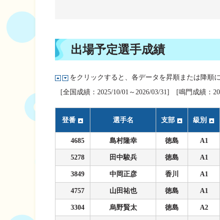
企画レース(どーなるなると)
賞金ランキング
得点率ランキング
出目データ
過去の優勝戦レー
出場予定選手成績
徳島支部選手一覧
をクリックすると、各データを昇順または降順
新人選手紹介
[全国成績：2025/10/01～2026/03/31] [鳴門成績：2023/
徳島支部選手優勝
登番
選手名
支部
級別
4685
島村隆幸
徳島
A1
5278
田中駿兵
徳島
A1
3849
中岡正彦
香川
A1
4757
山田祐也
徳島
A1
3304
烏野賢太
徳島
A2