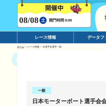
08/08
土
開門時間 8:00
レース情報
データフ
ホーム
レース情報
出場予定選手一覧
シリーズインデックス
モーターデータ
出場予定選手一覧
ボートデータ
レース展望
イチオシモーター
レース結果一覧
完全舟券攻略
出走表・前日予想PDF
水面特性
一般
モーター抽選結果・前検タイムランキング
潮見表
日本モーターボート選手会