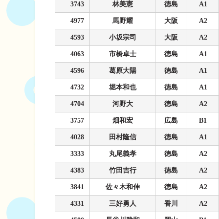
3743
林美憲
徳島
A1
4977
馬野耀
大阪
A2
4593
小坂宗司
大阪
A2
4063
市橋卓士
徳島
A1
4596
葛原大陽
徳島
A1
4732
堀本和也
徳島
A1
4704
河野大
徳島
A2
3757
畑和宏
広島
B1
4028
田村隆信
徳島
A1
3333
丸尾義孝
徳島
A2
4383
竹田吉行
徳島
A2
3841
佐々木和伸
徳島
A2
4331
三好勇人
香川
A2