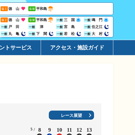
徳 山
平和島
ＧⅠ
ＧⅢ
徳 山
平和島
三 国
鳴 門
ＧⅠ
ＧⅢ
一般
一般
戸 田
津
宮 島
住之江
一般
一般
一般
一般
丸 亀
下 関
若 松
大 村
一般
一般
一般
一般
ントサービス
アクセス・施設ガイド
ーション
アクセ
ト
施設ガ
レス投票サービス
地域開
ジン
Goog
ビニサービス
レース展望
ャンペーン
5
8
9
10
11
12
13