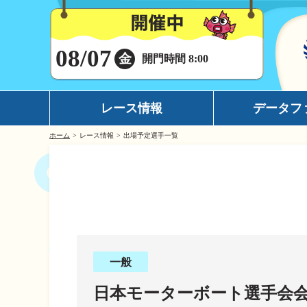
08/07
金
開門時間 8:00
レース情報
データフ
ホーム
レース情報
出場予定選手一覧
シリーズインデックス
モーターデータ
出場予定選手一覧
ボートデータ
レース展望
イチオシモーター
レース結果一覧
完全舟券攻略
出走表・前日予想PDF
水面特性
一般
モーター抽選結果・前検タイムランキング
潮見表
日本モーターボート選手会