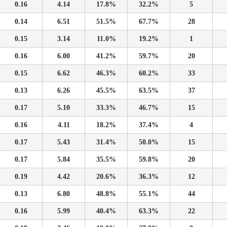
0.16
4.14
17.8%
32.2%
5
0.14
6.51
51.5%
67.7%
28
0.15
3.14
11.0%
19.2%
1
0.16
6.00
41.2%
59.7%
20
0.15
6.62
46.3%
60.2%
33
0.13
6.26
45.5%
63.5%
37
0.17
5.10
33.3%
46.7%
15
0.16
4.11
18.2%
37.4%
4
0.17
5.43
31.4%
50.0%
15
0.17
5.84
35.5%
59.8%
20
0.19
4.42
20.6%
36.3%
12
0.13
6.80
48.8%
55.1%
44
0.16
5.99
40.4%
63.3%
22