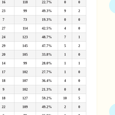
16
118
22.7%
0
0
23
99
49.3%
9
2
7
73
19.3%
0
0
27
114
42.5%
4
0
24
123
48.7%
7
1
29
145
47.7%
5
2
20
105
33.8%
1
0
14
99
28.0%
1
1
17
102
27.7%
1
0
18
107
36.4%
4
0
9
102
21.3%
0
0
18
127
59.2%
10
5
22
109
49.2%
2
0