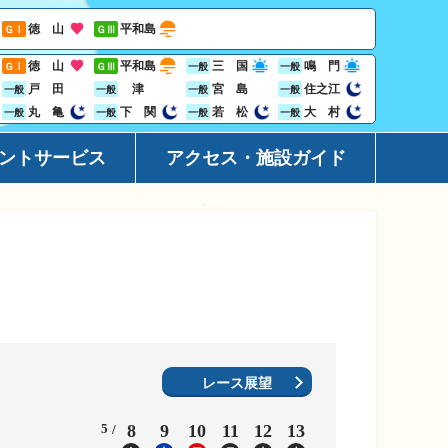
徳 山
平和島
ＧⅠ
ＧⅢ
徳 山
平和島
三 国
鳴 門
ＧⅠ
ＧⅢ
一般
一般
戸 田
津
宮 島
住之江
一般
一般
一般
一般
丸 亀
下 関
若 松
大 村
一般
一般
一般
一般
ントサービス
アクセス・施設ガイド
ーション
アクセ
ト
施設ガ
レス投票サービス
地域開
ジン
Goog
ビニサービス
レース展望
ャンペーン
5
8
9
10
11
12
13