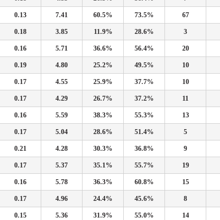
0.13
7.41
60.5%
73.5%
67
0.18
3.85
11.9%
28.6%
3
0.16
5.71
36.6%
56.4%
20
0.19
4.80
25.2%
49.5%
10
0.17
4.55
25.9%
37.7%
10
0.17
4.29
26.7%
37.2%
11
0.16
5.59
38.3%
55.3%
13
0.17
5.04
28.6%
51.4%
5
0.21
4.28
30.3%
36.8%
9
0.17
5.37
35.1%
55.7%
19
0.16
5.78
36.3%
60.8%
15
0.17
4.96
24.4%
45.6%
8
0.15
5.36
31.9%
55.0%
14