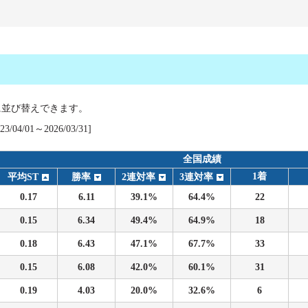
ス
に並び替えできます。
04/01～2026/03/31]
履歴
全国成績
1着
平均ST
勝率
2連対率
3連対率
0.17
6.11
39.1%
64.4%
22
0.15
6.34
49.4%
64.9%
18
0.18
6.43
47.1%
67.7%
33
0.15
6.08
42.0%
60.1%
31
0.19
4.03
20.0%
32.6%
6