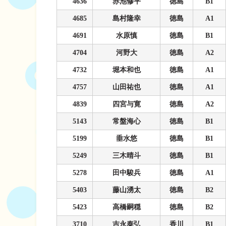
4636
赤池修平
徳島
B1
4685
島村隆幸
徳島
A1
4691
水原慎
徳島
B1
4704
河野大
徳島
A2
4732
堀本和也
徳島
A1
4757
山田祐也
徳島
A1
4839
四宮与寛
徳島
A2
5143
常盤海心
徳島
B1
5199
垂水悠
徳島
B1
5249
三木晴斗
徳島
B1
5278
田中駿兵
徳島
A1
5403
藤山湧太
徳島
B2
5423
高橋嗣穏
徳島
B2
3710
吉永泰弘
香川
B1