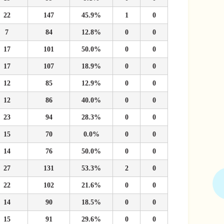
22
147
45.9%
1
0
7
84
12.8%
0
0
17
101
50.0%
0
0
17
107
18.9%
0
0
12
85
12.9%
0
0
12
86
40.0%
0
0
23
94
28.3%
0
0
15
70
0.0%
0
0
14
76
50.0%
0
0
27
131
53.3%
2
0
22
102
21.6%
0
0
14
90
18.5%
0
0
15
91
29.6%
0
0