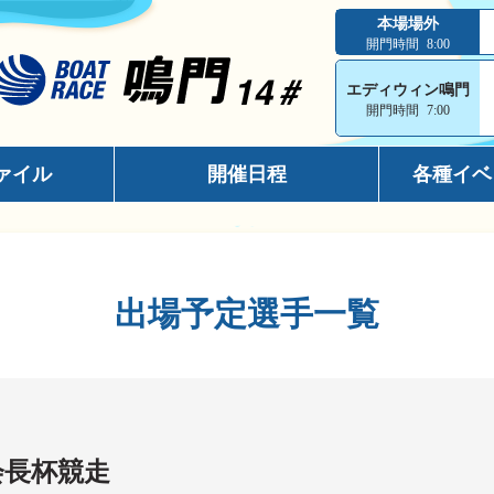
本場場外
開門時間
8:00
エディウィン鳴門
開門時間
7:00
ァイル
開催日程
各種イベ
インフォメ
スマホサイ
出場予定選手一覧
キャッシュ
メールマガ
出走表コン
電話投票キ
会長杯競走