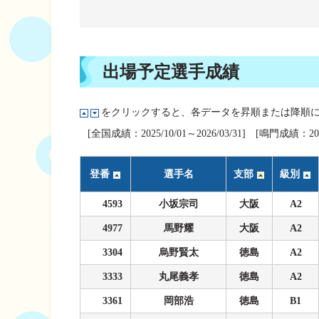
企画レース(どーなるなると)
賞金ランキング
得点率ランキング
出目データ
過去の優勝戦レー
出場予定選手成績
徳島支部選手一覧
をクリックすると、各データを昇順または降順
新人選手紹介
[全国成績：2025/10/01～2026/03/31] [鳴門成績：2023/
徳島支部選手優勝
登番
選手名
支部
級別
4593
小坂宗司
大阪
A2
4977
馬野耀
大阪
A2
3304
烏野賢太
徳島
A2
3333
丸尾義孝
徳島
A2
3361
岡部浩
徳島
B1