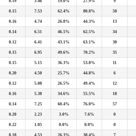
0.19
3.46
19.0%
27.9%
9
0.15
7.53
62.4%
80.8%
50
0.16
4.74
26.8%
44.3%
13
0.14
6.51
46.5%
62.5%
34
0.12
6.41
43.1%
63.1%
30
0.15
6.95
49.6%
70.2%
35
0.15
5.15
36.3%
53.8%
11
0.20
4.50
25.7%
44.8%
6
0.12
5.08
26.5%
49.4%
12
0.16
5.38
34.6%
55.5%
18
0.14
7.25
60.4%
76.0%
57
0.20
2.23
3.0%
7.6%
0
0.22
1.05
0.0%
0.0%
0
0.18
4.53
26.3%
38.4%
7