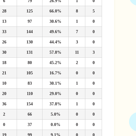
6
79
26.9%
1
0
28
125
66.0%
8
5
13
97
30.6%
1
0
33
144
49.6%
7
0
26
130
44.4%
3
0
30
131
57.8%
11
3
18
80
45.2%
2
0
21
105
16.7%
0
0
10
83
30.1%
1
0
20
110
29.0%
0
0
36
154
37.8%
1
0
2
66
5.0%
0
0
0
37
0.0%
0
0
19
99
9.1%
0
0