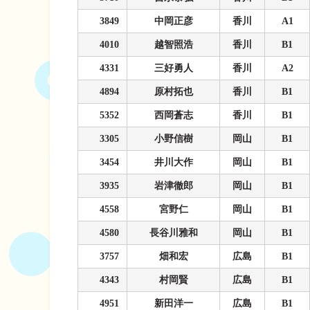
3849
中岡正彦
香川
A1
4010
越智照浩
香川
B1
4331
三好勇人
香川
A2
4894
原村拓也
香川
B1
5352
西岡蒼志
香川
B1
3305
小野信樹
岡山
B1
3454
井川大作
岡山
B1
3935
岩津徹郎
岡山
B1
4558
宮野仁
岡山
B1
4580
長谷川雅和
岡山
B1
3757
畑和宏
広島
B1
4343
村岡賢
広島
B1
4951
新田洋一
広島
B1