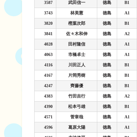
3587
武田信一
徳島
B1
3743
林美憲
徳島
A1
3820
樫葉次郎
徳島
B1
3841
佐々木和伸
徳島
A2
4028
田村隆信
徳島
A1
4063
市橋卓士
徳島
A1
4116
川田正人
徳島
B1
4167
片岡秀樹
徳島
B1
4247
齊藤優
徳島
B1
4383
竹田吉行
徳島
A2
4390
松本弓雄
徳島
B1
4571
菅章哉
徳島
A1
4596
葛原大陽
徳島
A1