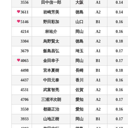
3556
田中信一郎
大阪
A1
0.14
3611
岩崎芳美
徳島
A2
0.14
5146
野田彩加
山口
B1
0.16
4214
林祐介
岡山
A2
0.16
3304
烏野賢太
徳島
A2
0.18
3679
飯島昌弘
埼玉
A1
0.17
4065
金田幸子
岡山
B1
0.17
4498
宮本夏樹
長崎
B1
0.18
4437
中田元泰
香川
A1
0.16
4531
武富智亮
佐賀
A2
0.16
4706
三浦洋次朗
愛知
A2
0.17
3550
都築正治
愛知
A2
0.16
3933
山地正樹
岡山
B1
0.17