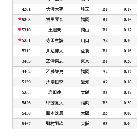
4281
大澤大夢
埼玉
B1
0.17
5203
神里琴音
福岡
B1
0.16
5310
土屋蘭
岡山
B1
0.17
5231
寺田空詩
山口
A2
0.16
5312
川辺郭人
佐賀
B1
0.16
3463
乙津康志
東京
B1
0.20
4402
乙藤智史
福岡
A2
0.17
5139
大場恒季
愛知
A2
0.16
5235
岩田凌
大阪
B2
0.17
5426
甲斐貴大
福岡
B2
0.20
5450
藤本遼磨
大阪
B2
0.00
5467
野村羽玖
大阪
B2
0.00