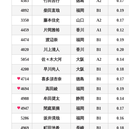
4383
竹田吉行
徳島
A2
0.17
4892
柴田直哉
福岡
B1
0.19
3350
藤本佳史
山口
A2
0.17
4459
片岡雅裕
香川
A1
0.12
4474
渡辺崇
福岡
B1
0.19
4020
川上清人
香川
B1
0.20
5054
佐々木大河
大阪
A2
0.14
4200
早川尚人
大阪
B1
0.18
4714
喜多須杏奈
徳島
B1
0.17
4694
高田綾
福岡
B1
0.19
4988
牟田奨太
静岡
B1
0.14
4947
間庭菜摘
福岡
B1
0.17
5286
坂井滉哉
福岡
B1
0.16
4969
町田洸希
長崎
B1
0.18