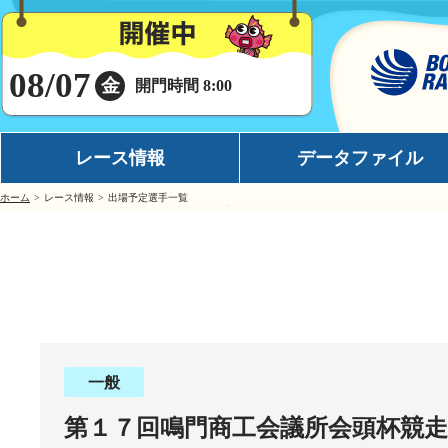
08/07
金
開門時間 8:00
レース情報
データファイル
ホーム
レース情報
出場予定選手一覧
シリーズインデックス
モーターデータ
出場予定選手一覧
ボートデータ
レース展望
イチオシモーター
レース結果一覧
完全舟券攻略
出走表・前日予想PDF
水面特性
一般
モーター抽選結果・前検タイムランキング
潮見表
第１７回鳴門商工会議所会頭杯競走