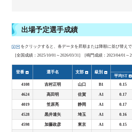
企画レース(どーなるなると)
賞金ランキング
得点率ランキング
出目データ
過去の優勝戦レース
出場予定選手成績
徳島支部選手一覧
をクリックすると、各データを昇順または降順に並び替えで
新人選手紹介
[全国成績：2025/10/01～2026/03/31] [鳴門成績：2023/04/01～202
徳島支部選手優勝履歴
登番
選手名
支部
級別
平均ST
4108
吉村正明
山口
B1
0.15
4624
高田明
佐賀
A1
0.17
4019
笠原亮
静岡
A1
0.17
4528
黒井達矢
埼玉
A1
0.16
4598
加藤政彦
東京
A1
0.15