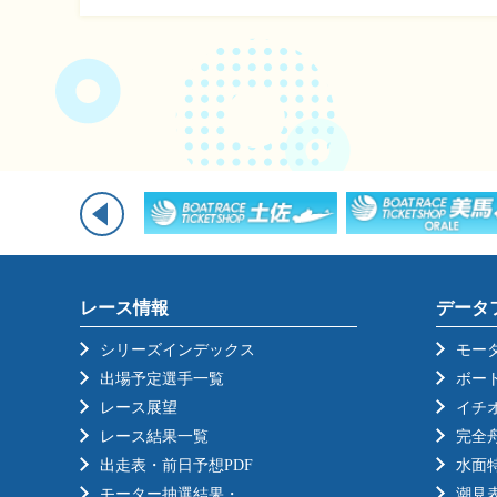
レース情報
データ
シリーズインデックス
モー
出場予定選手一覧
ボー
レース展望
イチ
レース結果一覧
完全
出走表・前日予想PDF
水面
モーター抽選結果・
潮見