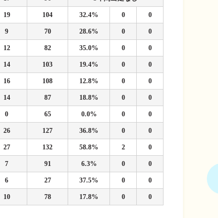
19
104
32.4%
0
0
9
70
28.6%
0
0
12
82
35.0%
0
0
14
103
19.4%
0
0
16
108
12.8%
0
0
14
87
18.8%
0
0
0
65
0.0%
0
0
26
127
36.8%
0
0
27
132
58.8%
2
0
7
91
6.3%
0
0
6
27
37.5%
0
0
10
78
17.8%
0
0