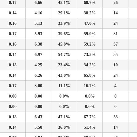
0.17
6.66
45.1%
60.7%
26
0.14
4.16
29.1%
38.2%
14
0.16
5.13
33.9%
47.0%
24
0.17
5.93
39.6%
59.0%
31
0.16
6.38
45.8%
59.2%
37
0.14
6.97
54.7%
73.5%
35
0.18
4.25
23.4%
34.2%
10
0.14
6.26
43.0%
65.8%
24
0.17
3.00
11.1%
16.7%
4
0.00
0.00
0.0%
0.0%
0
0.00
0.00
0.0%
0.0%
0
0.18
6.43
47.1%
67.7%
33
0.14
5.50
36.0%
51.4%
14