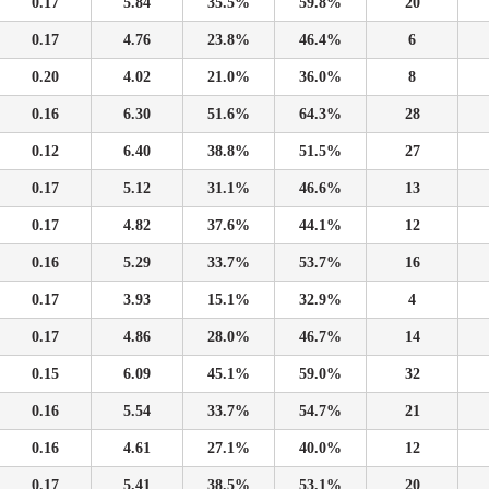
0.17
5.84
35.5%
59.8%
20
0.17
4.76
23.8%
46.4%
6
0.20
4.02
21.0%
36.0%
8
0.16
6.30
51.6%
64.3%
28
0.12
6.40
38.8%
51.5%
27
0.17
5.12
31.1%
46.6%
13
0.17
4.82
37.6%
44.1%
12
0.16
5.29
33.7%
53.7%
16
0.17
3.93
15.1%
32.9%
4
0.17
4.86
28.0%
46.7%
14
0.15
6.09
45.1%
59.0%
32
0.16
5.54
33.7%
54.7%
21
0.16
4.61
27.1%
40.0%
12
0.17
5.41
38.5%
53.1%
20