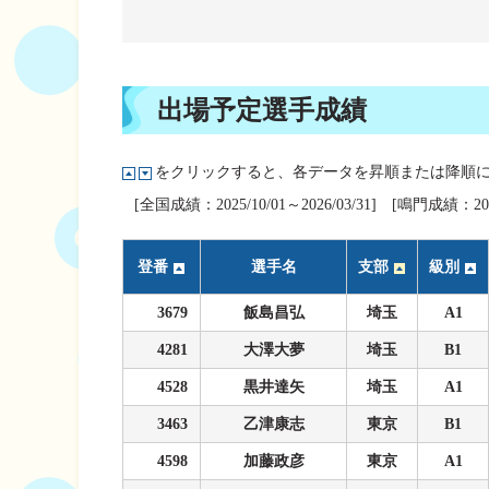
企画レース(どーなるなると)
賞金ランキング
得点率ランキング
出目データ
過去の優勝戦レー
出場予定選手成績
徳島支部選手一覧
をクリックすると、各データを昇順または降順
新人選手紹介
[全国成績：2025/10/01～2026/03/31] [鳴門成績：2023/
徳島支部選手優勝
登番
選手名
支部
級別
3679
飯島昌弘
埼玉
A1
4281
大澤大夢
埼玉
B1
4528
黒井達矢
埼玉
A1
3463
乙津康志
東京
B1
4598
加藤政彦
東京
A1