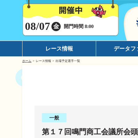
08/07
金
開門時間 8:00
レース情報
データフ
ホーム
レース情報
出場予定選手一覧
シリーズインデックス
モーターデータ
出場予定選手一覧
ボートデータ
レース展望
イチオシモーター
レース結果一覧
完全舟券攻略
出走表・前日予想PDF
水面特性
一般
モーター抽選結果・前検タイムランキング
潮見表
第１７回鳴門商工会議所会頭