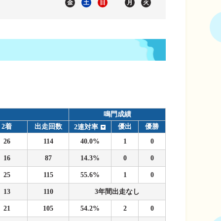
金
土
日
月
火
鳴門成績
2着
出走回数
優出
優勝
2連対率
26
114
40.0%
1
0
16
87
14.3%
0
0
25
115
55.6%
1
0
13
110
3年間出走なし
21
105
54.2%
2
0