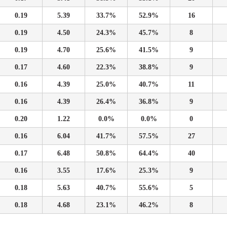
0.19
5.39
33.7%
52.9%
16
0.19
4.50
24.3%
45.7%
8
0.19
4.70
25.6%
41.5%
9
0.17
4.60
22.3%
38.8%
9
0.16
4.39
25.0%
40.7%
11
0.16
4.39
26.4%
36.8%
9
0.20
1.22
0.0%
0.0%
0
0.16
6.04
41.7%
57.5%
27
0.17
6.48
50.8%
64.4%
40
0.16
3.55
17.6%
25.3%
9
0.18
5.63
40.7%
55.6%
5
0.18
4.68
23.1%
46.2%
8