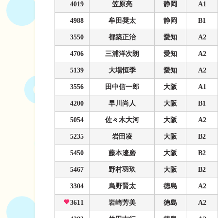
4019
笠原亮
静岡
A1
4988
牟田奨太
静岡
B1
3550
都築正治
愛知
A2
4706
三浦洋次朗
愛知
A2
5139
大場恒季
愛知
A2
3556
田中信一郎
大阪
A1
4200
早川尚人
大阪
B1
5054
佐々木大河
大阪
A2
5235
岩田凌
大阪
B2
5450
藤本遼磨
大阪
B2
5467
野村羽玖
大阪
B2
3304
烏野賢太
徳島
A2
3611
岩崎芳美
徳島
A2