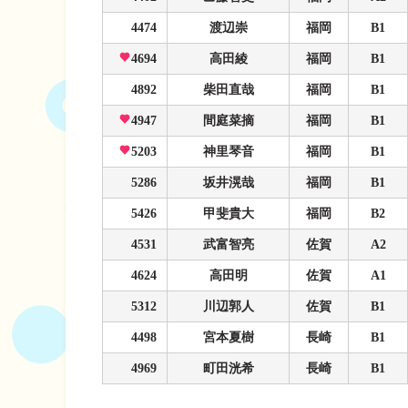
4474
渡辺崇
福岡
B1
4694
高田綾
福岡
B1
4892
柴田直哉
福岡
B1
4947
間庭菜摘
福岡
B1
5203
神里琴音
福岡
B1
5286
坂井滉哉
福岡
B1
5426
甲斐貴大
福岡
B2
4531
武富智亮
佐賀
A2
4624
高田明
佐賀
A1
5312
川辺郭人
佐賀
B1
4498
宮本夏樹
長崎
B1
4969
町田洸希
長崎
B1