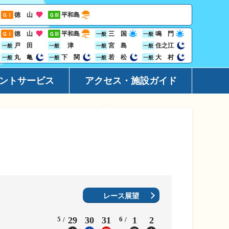
徳 山
平和島
ＧⅠ
ＧⅢ
徳 山
平和島
三 国
鳴 門
ＧⅠ
ＧⅢ
一般
一般
戸 田
津
宮 島
住之江
一般
一般
一般
一般
丸 亀
下 関
若 松
大 村
一般
一般
一般
一般
ントサービス
アクセス・施設ガイド
ーション
アクセ
ト
施設ガ
レス投票サービス
地域開
ジン
Goog
ビニサービス
レース展望
ャンペーン
5
29
30
31
6
1
2