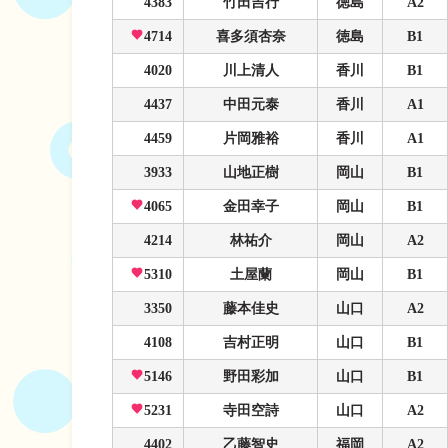
4383
竹田吉行
徳島
A2
4714
喜多須杏奈
徳島
B1
4020
川上清人
香川
B1
4437
中田元泰
香川
A1
4459
片岡雅裕
香川
A1
3933
山地正樹
岡山
B1
4065
金田幸子
岡山
B1
4214
林祐介
岡山
A2
5310
土屋蘭
岡山
B1
3350
藤本佳史
山口
A2
4108
吉村正明
山口
B1
5146
野田彩加
山口
B1
5231
寺田空詩
山口
A2
4402
乙藤智史
福岡
A2