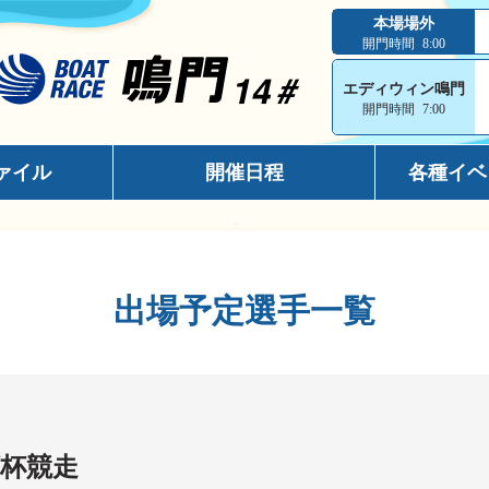
本場場外
開門時間
8:00
エディウィン鳴門
開門時間
7:00
ァイル
開催日程
各種イベ
インフォメ
スマホサイ
出場予定選手一覧
キャッシュ
メールマガ
出走表コン
電話投票キ
杯競走