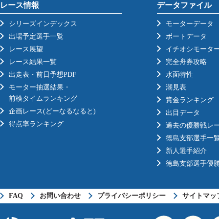
レース情報
データファイル
シリーズインデックス
モーターデータ
出場予定選手一覧
ボートデータ
レース展望
イチオシモータ
レース結果一覧
完全舟券攻略
出走表・前日予想PDF
水面特性
モーター抽選結果・
潮見表
前検タイムランキング
賞金ランキング
企画レース(どーなるなると)
出目データ
得点率ランキング
過去の優勝戦レ
徳島支部選手一
新人選手紹介
徳島支部選手優
FAQ
お問い合わせ
プライバシーポリシー
サイトマッ