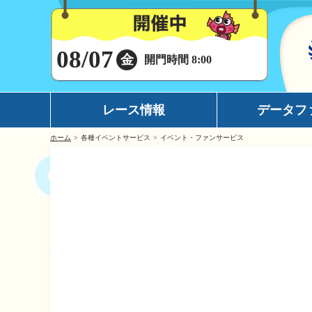
08/07
金
開門時間 8:00
レース情報
データフ
ホーム
各種イベントサービス
イベント・ファンサービス
シリーズインデックス
モーターデータ
出場予定選手一覧
ボートデータ
レース展望
イチオシモーター
レース結果一覧
完全舟券攻略
出走表・前日予想PDF
水面特性
モーター抽選結果・前検タイムランキング
潮見表