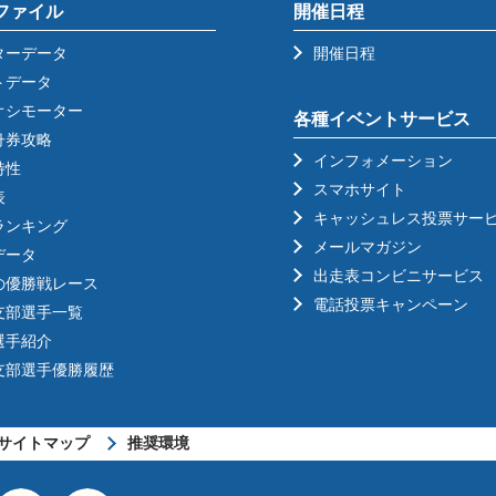
ファイル
開催日程
ターデータ
開催日程
トデータ
オシモーター
各種イベントサービス
舟券攻略
インフォメーション
特性
スマホサイト
表
キャッシュレス投票サー
ランキング
メールマガジン
データ
出走表コンビニサービス
の優勝戦レース
電話投票キャンペーン
支部選手一覧
選手紹介
支部選手優勝履歴
サイトマップ
推奨環境