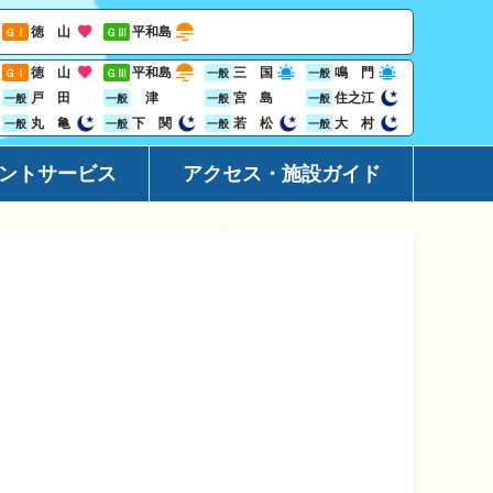
徳 山
平和島
ＧⅠ
ＧⅢ
徳 山
平和島
三 国
鳴 門
ＧⅠ
ＧⅢ
一般
一般
戸 田
津
宮 島
住之江
一般
一般
一般
一般
丸 亀
下 関
若 松
大 村
一般
一般
一般
一般
ントサービス
アクセス・施設ガイド
ーション
アクセ
ト
施設ガ
レス投票サービス
地域開
ジン
Goog
ビニサービス
ャンペーン