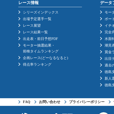
レース情報
データ
シリーズインデックス
モー
出場予定選手一覧
ボー
レース展望
イチ
レース結果一覧
完全
出走表・前日予想PDF
水面
モーター抽選結果・
潮見
前検タイムランキング
賞金
企画レース(どーなるなると)
出目
得点率ランキング
過去
徳島
新人
徳島
FAQ
お問い合わせ
プライバシーポリシー