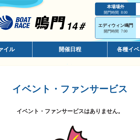
本場場外
開門時間
8:00
エディウィン鳴門
開門時間
7:00
ァイル
開催日程
各種イベ
インフォメ
スマホサイ
イベント・ファンサービス
キャッシュ
メールマガ
イベント・ファンサービスはありません。
出走表コン
電話投票キ