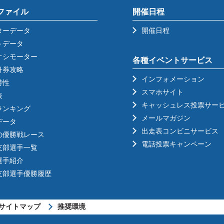
ファイル
開催日程
ターデータ
開催日程
トデータ
オシモーター
各種イベントサービス
舟券攻略
インフォメーション
特性
スマホサイト
表
キャッシュレス投票サー
ランキング
メールマガジン
データ
出走表コンビニサービス
の優勝戦レース
電話投票キャンペーン
支部選手一覧
選手紹介
支部選手優勝履歴
サイトマップ
推奨環境