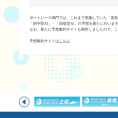
企画レース(どーなるなると)
賞金ランキング
得点率ランキング
出目データ
ボートレース鳴門では、これまで実施していた「直前
過去の優勝戦レー
「的中型AI」・「回収型AI」の予想を新たに行いま
なお、新たに予想集約サイトも制作しましたので、こ
徳島支部選手一覧
予想集約サイトは
こちら
新人選手紹介
徳島支部選手優勝