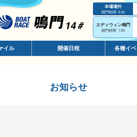
本場場外
開門時間
8:00
エディウィン鳴門
開門時間
7:00
ァイル
開催日程
各種イベ
インフォメ
スマホサイ
お知らせ
キャッシュ
メールマガ
出走表コン
電話投票キ