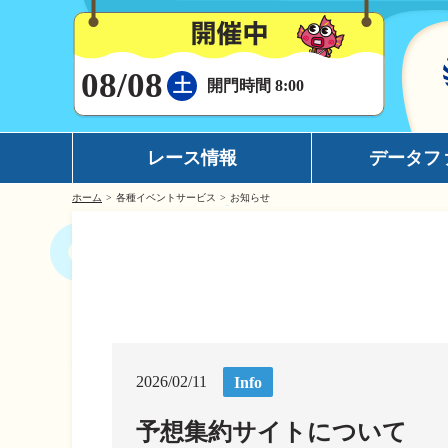
08/08
土
開門時間 8:00
レース情報
データフ
ホーム
各種イベントサービス
お知らせ
シリーズインデックス
モーターデータ
出場予定選手一覧
ボートデータ
レース展望
イチオシモーター
レース結果一覧
完全舟券攻略
出走表・前日予想PDF
水面特性
2026/02/11
Info
モーター抽選結果・前検タイムランキング
潮見表
予想集約サイトについて