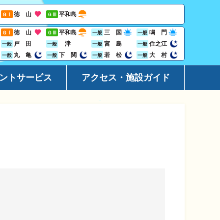
徳 山
平和島
ＧⅠ
ＧⅢ
徳 山
平和島
三 国
鳴 門
ＧⅠ
ＧⅢ
一般
一般
戸 田
津
宮 島
住之江
一般
一般
一般
一般
丸 亀
下 関
若 松
大 村
一般
一般
一般
一般
ントサービス
アクセス・施設ガイド
ーション
アクセ
ト
施設ガ
レス投票サービス
地域開
ジン
Goog
ビニサービス
ャンペーン