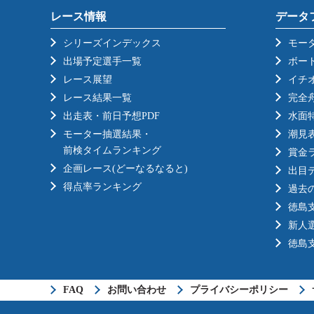
レース情報
データ
シリーズインデックス
モー
出場予定選手一覧
ボー
レース展望
イチ
レース結果一覧
完全
出走表・前日予想PDF
水面
モーター抽選結果・
潮見
前検タイムランキング
賞金
企画レース(どーなるなると)
出目
得点率ランキング
過去
徳島
新人
徳島
FAQ
お問い合わせ
プライバシーポリシー