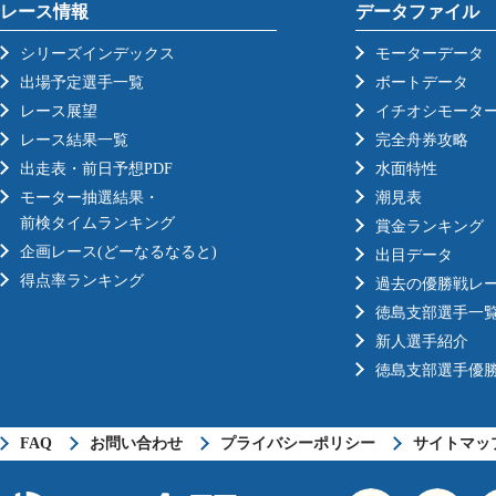
レース情報
データファイル
シリーズインデックス
モーターデータ
出場予定選手一覧
ボートデータ
レース展望
イチオシモータ
レース結果一覧
完全舟券攻略
出走表・前日予想PDF
水面特性
モーター抽選結果・
潮見表
前検タイムランキング
賞金ランキング
企画レース(どーなるなると)
出目データ
得点率ランキング
過去の優勝戦レ
徳島支部選手一
新人選手紹介
徳島支部選手優
FAQ
お問い合わせ
プライバシーポリシー
サイトマッ