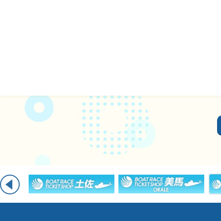
企画レース(どーなるなると)
賞金ランキング
得点率ランキング
出目データ
過去の優勝戦レース
徳島支部選手一覧
新人選手紹介
徳島支部選手優勝履歴