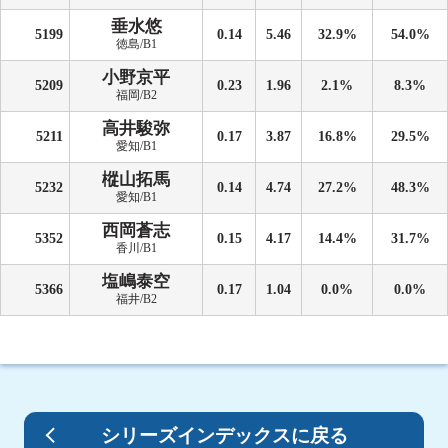
垂水悠
5199
0.14
5.46
32.9%
54.0%
徳島/B1
小野京平
5209
0.23
1.96
2.1%
8.3%
福岡/B2
高井駿弥
5211
0.17
3.87
16.8%
29.5%
愛知/B1
樅山拓馬
5232
0.14
4.74
27.2%
48.3%
愛知/B1
西岡蒼志
5352
0.15
4.17
14.4%
31.7%
香川/B1
塩嶋泰空
5366
0.17
1.04
0.0%
0.0%
福井/B2
シリーズインデックスに戻る