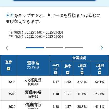
をタップすると、各データを昇順または降順に
並び替えできます。
[全国成績：2025/04/01～2025/09/30]
[鳴門成績：2022/10/01～2025/09/30]
全国成績
登番
選手名
平均
2連対
3連対
勝率
支部/級別
ST
率
率
小畑実成
3233
0.17
5.02
27.3%
50.4%
岡山/B1
齋藤智裕
3583
0.18
3.51
11.9%
23.8%
埼玉/B2
信濃由行
3620
0.18
4.57
28.3%
41.4%