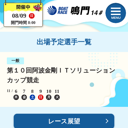
08/09
日
開門時間 8:00
出場予定選手一覧
一般
第１０回阿波金剛ＩＴソリューション
カップ競走
6
7
8
9
10
11
11
木
金
土
日
月
火
レース展望