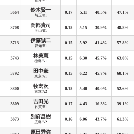
福井/B1
鈴木賢一
3664
0.17
5.11
40.5%
47.1%
埼玉/B1
岡部貴司
3708
0.15
5.15
30.9%
48.8%
岡山/B1
伊藤誠二
3713
0.15
5.92
41.4%
57.8%
愛知/B1
林美憲
3743
0.15
6.30
45.7%
63.0%
徳島/A1
田中豪
3792
0.15
6.22
45.7%
68.1%
東京/A1
牧宏次
3800
0.15
5.40
40.0%
52.6%
東京/A2
吉田光
3809
0.17
4.43
16.3%
39.1%
佐賀/B1
別府昌樹
3873
0.16
6.06
43.7%
61.3%
広島/A2
原田秀弥