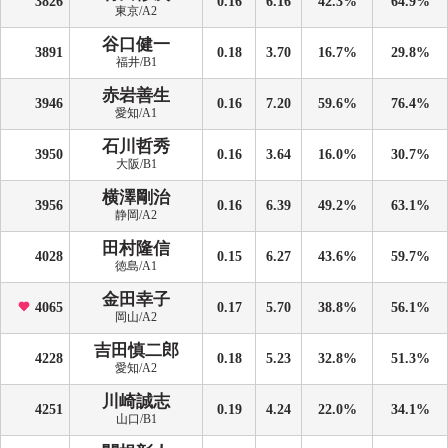
3826
0.16
6.16
42.3%
64.9%
東京/A2
谷口健一
3891
0.18
3.70
16.7%
29.8%
福井/B1
赤岩善生
3946
0.16
7.20
59.6%
76.4%
愛知/A1
石川哲秀
3950
0.16
3.64
16.0%
30.7%
大阪/B1
横澤剛治
3956
0.16
6.39
49.2%
63.1%
静岡/A2
田村隆信
4028
0.15
6.27
43.6%
59.7%
徳島/A1
金田幸子
4065
0.17
5.70
38.8%
56.1%
岡山/A2
吉田慎二郎
4228
0.18
5.23
32.8%
51.3%
愛知/A2
川崎誠志
4251
0.19
4.24
22.0%
34.1%
山口/B1