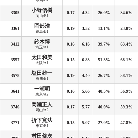
広島/B1
小野信樹
3305
0.17
4.32
26.0%
34.6%
岡山/B1
岡部浩
3361
0.19
3.52
13.1%
23.8%
徳島/B1
鈴木博
3412
0.16
6.16
39.7%
63.4%
埼玉/A1
太田和美
3557
0.15
6.83
51.3%
68.1%
大阪/A1
塩田雄一
3578
0.19
4.40
26.7%
38.1%
香川/B1
一瀬明
3641
0.16
5.66
40.5%
56.9%
東京/A2
岡瀬正人
3746
0.17
5.77
40.0%
59.3%
岡山/A2
折下寛法
3771
0.15
5.07
27.0%
47.8%
東京/B1
村田修次