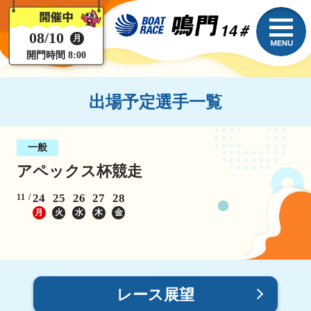
08/10
月
開門時間 8:00
出場予定選手一覧
一般
アペックス杯競走
24
25
26
27
28
11
月
火
水
木
金
レース展望