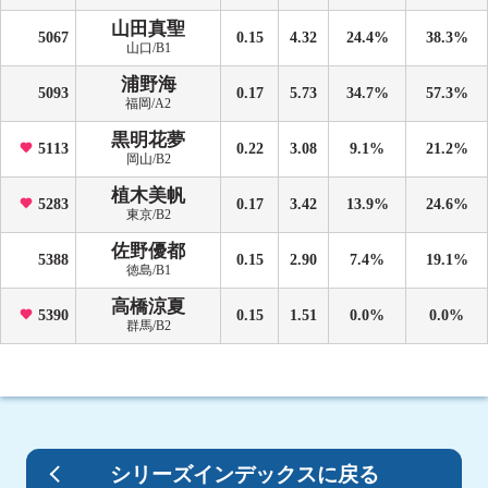
山田真聖
5067
0.15
4.32
24.4%
38.3%
山口/B1
浦野海
5093
0.17
5.73
34.7%
57.3%
福岡/A2
黒明花夢
5113
0.22
3.08
9.1%
21.2%
岡山/B2
植木美帆
5283
0.17
3.42
13.9%
24.6%
東京/B2
佐野優都
5388
0.15
2.90
7.4%
19.1%
徳島/B1
高橋涼夏
5390
0.15
1.51
0.0%
0.0%
群馬/B2
シリーズインデックスに戻る