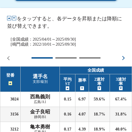
をタップすると、各データを昇順または降順に
並び替えできます。
[全国成績：2025/04/01～2025/09/30]
[鳴門成績：2022/10/01～2025/09/30]
全国成績
登番
選手名
平均
2連対
3連対
勝率
支部/級別
ST
率
率
西島義則
3024
0.15
6.97
59.6%
67.4%
広島/A1
金子良昭
3156
0.16
4.07
18.7%
31.8%
静岡/B1
亀本勇樹
3212
0.17
4.39
18.9%
40.0%