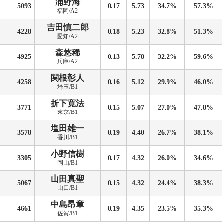
浦野海
5093
0.17
5.73
34.7%
57.3%
福岡/A2
吉田慎二郎
4228
0.18
5.23
32.8%
51.3%
愛知/A2
森悠稀
4925
0.13
5.78
32.2%
59.6%
兵庫/A2
関根彰人
4258
0.16
5.12
29.9%
46.0%
埼玉/B1
折下寛法
3771
0.15
5.07
27.0%
47.8%
東京/B1
塩田雄一
3578
0.19
4.40
26.7%
38.1%
香川/B1
小野信樹
3305
0.17
4.32
26.0%
34.6%
岡山/B1
山田真聖
5067
0.15
4.32
24.4%
38.3%
山口/B1
中島昂章
4661
0.19
4.35
23.5%
35.3%
佐賀/B1