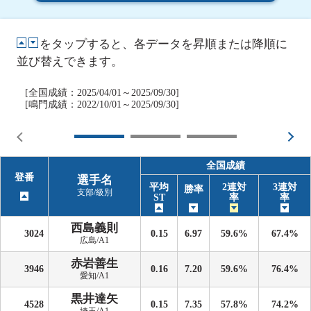
をタップすると、各データを昇順または降順に
並び替えできます。
[全国成績：2025/04/01～2025/09/30]
[鳴門成績：2022/10/01～2025/09/30]
全国成績
登番
選手名
平均
2連対
3連対
勝率
支部/級別
ST
率
率
西島義則
3024
0.15
6.97
59.6%
67.4%
広島/A1
赤岩善生
3946
0.16
7.20
59.6%
76.4%
愛知/A1
黒井達矢
4528
0.15
7.35
57.8%
74.2%