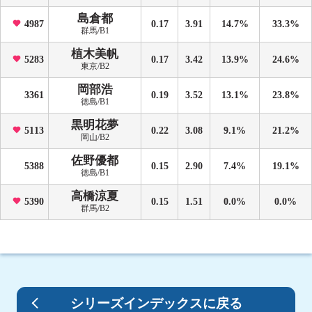
島倉都
4987
0.17
3.91
14.7%
33.3%
群馬/B1
植木美帆
5283
0.17
3.42
13.9%
24.6%
東京/B2
岡部浩
3361
0.19
3.52
13.1%
23.8%
徳島/B1
黒明花夢
5113
0.22
3.08
9.1%
21.2%
岡山/B2
佐野優都
5388
0.15
2.90
7.4%
19.1%
徳島/B1
高橋涼夏
5390
0.15
1.51
0.0%
0.0%
群馬/B2
シリーズインデックスに戻る