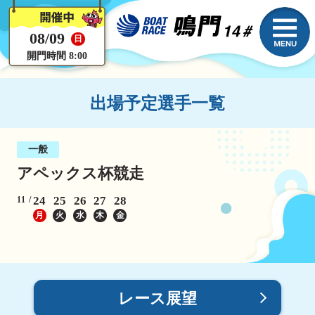
08/09
日
開門時間 8:00
出場予定選手一覧
一般
アペックス杯競走
24
25
26
27
28
11
月
火
水
木
金
レース展望