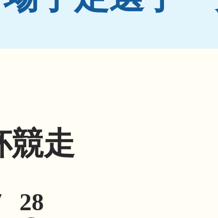
杯競走
7
28