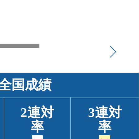
全国成績
2連対
3連対
率
率