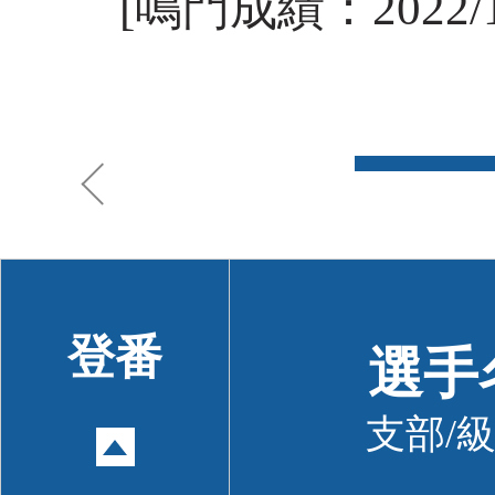
[鳴門成績：2022/10
登番
選手
支部/