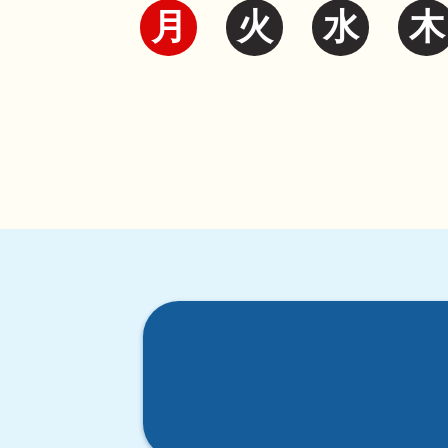
月
火
水
木