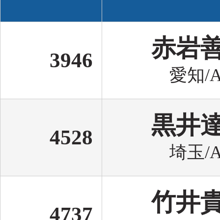
赤岩
3946
愛知/A
黒井
4528
埼玉/A
竹井
4737