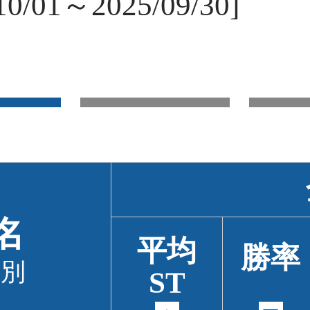
/01～2025/09/30]
名
平均
勝率
級別
ST