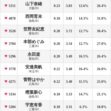
山下奈緒
5151
0.23
3.83
12.6%
26.4%
大阪/B1
西岡育未
4878
0.18
3.81
14.3%
31.0%
徳島/B1
笠野友紀恵
3528
0.20
3.72
12.7%
30.4%
愛知/B1
本部めぐみ
3704
0.20
3.54
12.7%
27.0%
三重/B1
永田楽
5296
0.20
3.49
16.5%
26.4%
愛知/B1
安達美帆
3778
0.22
3.48
16.4%
26.0%
埼玉/B1
菅野はやか
4275
0.22
3.40
11.5%
25.0%
広島/B2
樫葉新心
5334
0.18
3.33
14.7%
21.1%
徳島/B1
宇恵有香
5204
0.18
3.31
6.3%
18.8%
三重/B2