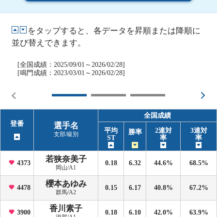
をタップすると、各データを昇順または降順に
並び替えできます。
[全国成績：2025/09/01～2026/02/28]
[鳴門成績：2023/03/01～2026/02/28]
全国成績
登番
選手名
平均
2連対
3連対
勝率
支部/級別
ST
率
率
若狭奈美子
4373
0.18
6.32
44.6%
68.5%
岡山/A1
櫻本あゆみ
4478
0.15
6.17
40.8%
67.2%
群馬/A2
香川素子
3900
0.18
6.10
42.0%
63.9%