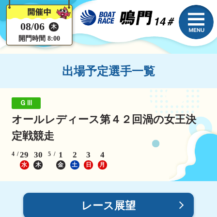
08/06
木
開門時間 8:00
出場予定選手一覧
ＧⅢ
オールレディース第４２回渦の女王決
定戦競走
29
30
1
2
3
4
4
5
水
木
金
土
日
月
レース展望