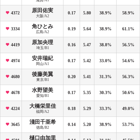
滋賀/A1
原田佑実
4372
0.17
5.80
38.9%
58.9%
大阪/A2
角ひとみ
3334
0.19
5.64
38.9%
61.1%
広島/A2
原加央理
4419
0.16
5.47
38.8%
56.5%
埼玉/B1
安井瑞紀
4974
0.17
5.42
33.0%
54.6%
岡山/A1
後藤美翼
4680
0.20
5.41
31.3%
56.3%
東京/B1
水野望美
4678
0.17
5.35
30.3%
50.6%
愛知/B1
大橋栄里佳
4224
0.18
5.29
33.3%
49.0%
福岡/A2
淺田千亜希
3645
0.14
5.20
38.9%
53.7%
徳島/B2
樋口由加里