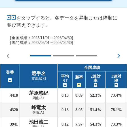
をタップすると、各データを昇順または降順に
並び替えできます。
[全国成績：2025/11/01～2026/04/30]
[鳴門成績：2023/05/01～2026/04/30]
全国成績
登番
選手名
平均
2連対
3連対
勝率
支部/級別
ST
率
率
茅原悠紀
4418
0.13
8.09
52.3%
73.4%
岡山/A1
峰竜太
4320
0.13
8.05
51.4%
78.1%
佐賀/A1
池田浩二
3941
0.12
7.97
54.3%
73.3%