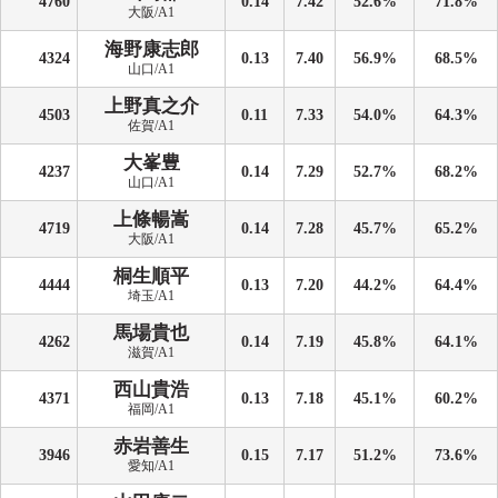
4760
0.14
7.42
52.6%
71.8%
大阪/A1
海野康志郎
4324
0.13
7.40
56.9%
68.5%
山口/A1
上野真之介
4503
0.11
7.33
54.0%
64.3%
佐賀/A1
大峯豊
4237
0.14
7.29
52.7%
68.2%
山口/A1
上條暢嵩
4719
0.14
7.28
45.7%
65.2%
大阪/A1
桐生順平
4444
0.13
7.20
44.2%
64.4%
埼玉/A1
馬場貴也
4262
0.14
7.19
45.8%
64.1%
滋賀/A1
西山貴浩
4371
0.13
7.18
45.1%
60.2%
福岡/A1
赤岩善生
3946
0.15
7.17
51.2%
73.6%
愛知/A1