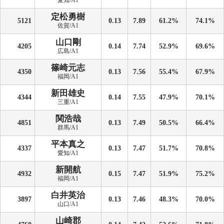
愛知/A1
定松勇樹
5121
0.13
7.89
61.2%
74.1%
佐賀/A1
山口剛
4205
0.14
7.74
52.9%
69.6%
広島/A1
篠崎元志
4350
0.13
7.56
55.4%
67.9%
福岡/A1
新田雄史
4344
0.14
7.55
47.9%
70.1%
三重/A1
関浩哉
4851
0.13
7.49
50.5%
66.4%
群馬/A1
平本真之
4337
0.13
7.47
51.7%
70.8%
愛知/A1
新開航
4932
0.15
7.47
51.9%
75.2%
福岡/A1
白井英治
3897
0.13
7.46
48.3%
70.0%
山口/A1
山崎郡