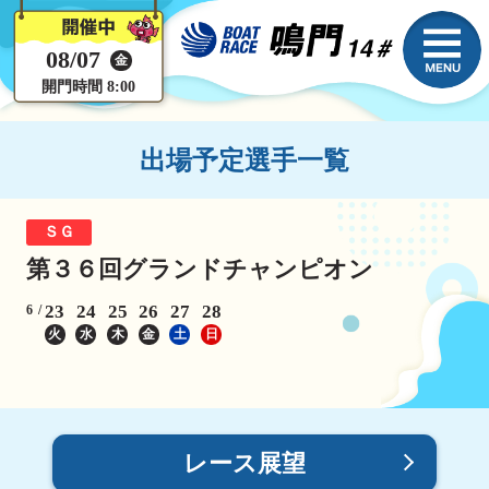
08/07
金
開門時間 8:00
出場予定選手一覧
ＳＧ
第３６回グランドチャンピオン
23
24
25
26
27
28
6
火
水
木
金
土
日
レース展望