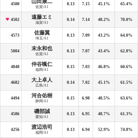
山田康二
4500
0.13
7.15
45.1%
65.4%
佐賀/A1
遠藤エミ
4502
0.14
7.14
48.2%
70.0%
滋賀/A1
佐藤翼
4573
0.13
7.09
43.2%
64.0%
埼玉/A1
末永和也
5084
0.13
7.07
43.4%
62.8%
佐賀/A1
仲谷颯仁
4848
0.15
7.03
46.8%
60.6%
福岡/A1
大上卓人
4682
0.14
7.02
45.1%
61.5%
広島/A1
河合佑樹
4494
0.15
6.98
48.5%
63.6%
静岡/A1
磯部誠
4586
0.13
6.95
48.7%
61.3%
愛知/A1
渡辺浩司
4256
0.13
6.94
52.9%
74.8%
福岡/A1