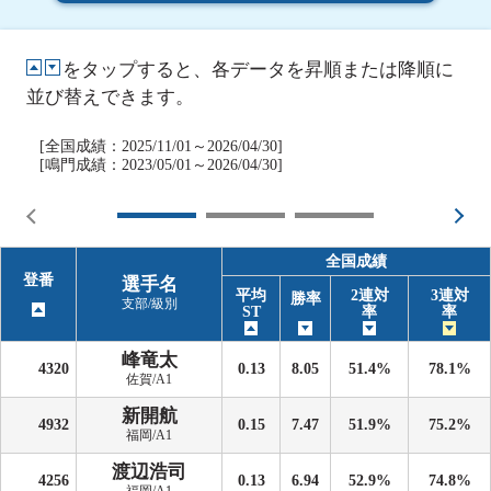
をタップすると、各データを昇順または降順に
並び替えできます。
[全国成績：2025/11/01～2026/04/30]
[鳴門成績：2023/05/01～2026/04/30]
全国成績
登番
選手名
平均
2連対
3連対
勝率
支部/級別
ST
率
率
峰竜太
4320
0.13
8.05
51.4%
78.1%
佐賀/A1
新開航
4932
0.15
7.47
51.9%
75.2%
福岡/A1
渡辺浩司
4256
0.13
6.94
52.9%
74.8%