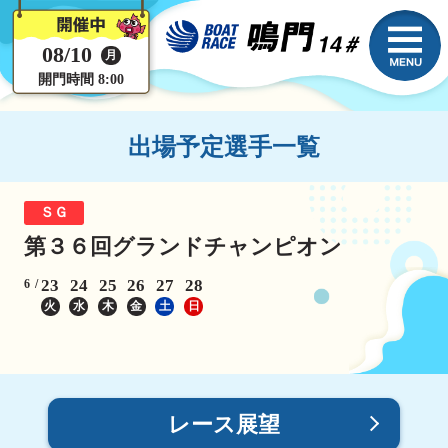
08/10
月
開門時間 8:00
出場予定選手一覧
ＳＧ
第３６回グランドチャンピオン
23
24
25
26
27
28
6
火
水
木
金
土
日
レース展望