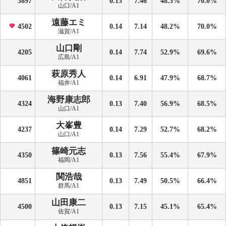
3897
0.13
7.46
48.3%
70.0%
山口/A1
遠藤エミ
4502
0.14
7.14
48.2%
70.0%
滋賀/A1
山口剛
4205
0.14
7.74
52.9%
69.6%
広島/A1
萩原秀人
4061
0.14
6.91
47.9%
68.7%
福井/A1
海野康志郎
4324
0.13
7.40
56.9%
68.5%
山口/A1
大峯豊
4237
0.14
7.29
52.7%
68.2%
山口/A1
篠崎元志
4350
0.13
7.56
55.4%
67.9%
福岡/A1
関浩哉
4851
0.13
7.49
50.5%
66.4%
群馬/A1
山田康二
4500
0.13
7.15
45.1%
65.4%
佐賀/A1