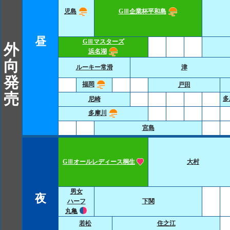
児島
GⅢ企業杯平和島
昼
GⅢマスターズ
外
浜名湖
向
ルーキー常滑
津
発
福岡
戸田
売
多
尼崎
多摩川
宮島
GⅢオールレディース桐生
大村
男女
夜
ハーフ
下関
丸亀
若松
住之江