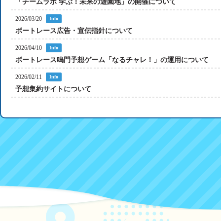
「チームラボ 学ぶ！未来の遊園地」の開催について
2026/03/20
Info
ボートレース広告・宣伝指針について
2026/04/10
Info
ボートレース鳴門予想ゲーム「なるチャレ！」の運用について
2026/02/11
Info
予想集約サイトについて
2026/08/06
NEW
Info
2026年8月6日4R2着のゴール写真判定画像です
2026/08/05
NEW
Info
9月6日（日）開催！ボートレース鳴門 整備棟UZUWAY見学ツア
2026/07/25
Info
横断幕掲出終了のお知らせ
2026/07/25
Info
福井支部の塩嶋泰空選手が初勝利！