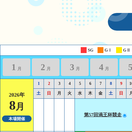
2026/07/17
Info
なるちゃんeクラブキャッシュレスカードの会員ランク制度廃止に
SG
GⅠ
GⅡ
1
2
3
4
月
月
月
月
1
2
3
4
5
6
7
8
9
1
土
日
月
火
水
木
金
土
日
2026年
8
月
第57回渦王杯競走
本場開催