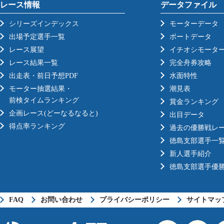
レース情報
データファイル
シリーズインデックス
モーターデータ
出場予定選手一覧
ボートデータ
レース展望
イチオシモータ
レース結果一覧
完全舟券攻略
出走表・前日予想PDF
水面特性
モーター抽選結果・
潮見表
前検タイムランキング
賞金ランキング
企画レース(どーなるなると)
出目データ
得点率ランキング
過去の優勝戦レ
徳島支部選手一
新人選手紹介
徳島支部選手優
FAQ
お問い合わせ
プライバシーポリシー
サイトマッ