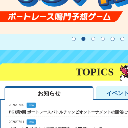
TOPICS
イベン
お知らせ
2026/07/09
Info
PGI第9回 ボートレースバトルチャンピオントーナメントの開催に
2026/07/11
Info