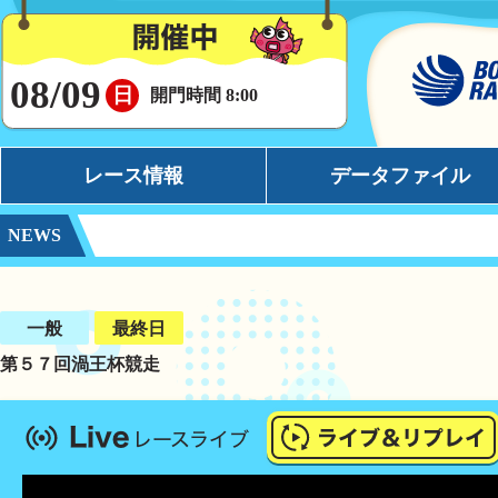
08/09
日
開門時間 8:00
レース情報
データファイル
NEWS
シリーズインデックス
モーターデータ
出場予定選手一覧
ボートデータ
レース展望
イチオシモーター
一般
最終日
第５７回渦王杯競走
レース結果一覧
完全舟券攻略
出走表・前日予想PDF
水面特性
モーター抽選結果・前検タイムランキング
潮見表