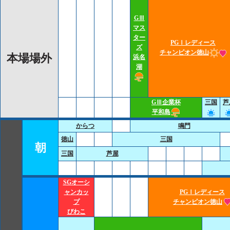
GⅢ
マス
ター
PGⅠレディース
ズ
チャンピオン徳山
本場場外
浜名
湖
GⅢ企業杯
三国
芦
平和島
からつ
鳴門
徳山
三国
朝
三国
芦屋
SGオーシ
ャンカッ
PGⅠレディース
プ
チャンピオン徳山
びわこ