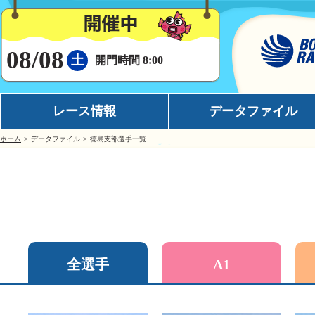
08/08
土
開門時間 8:00
レース情報
データファイル
ホーム
データファイル
徳島支部選手一覧
シリーズインデックス
モーターデータ
出場予定選手一覧
ボートデータ
レース展望
イチオシモーター
レース結果一覧
完全舟券攻略
出走表・前日予想PDF
水面特性
全選手
A1
モーター抽選結果・前検タイムランキング
潮見表