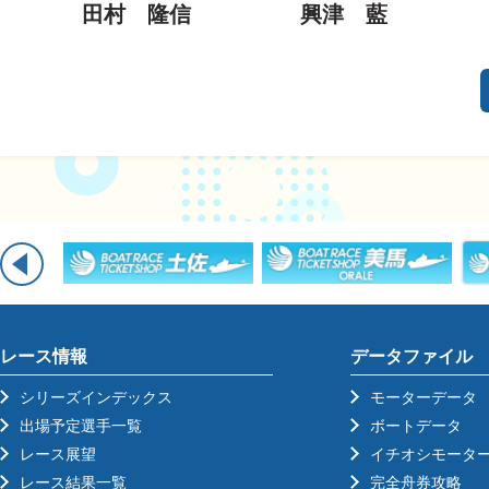
田村 隆信
興津 藍
レース情報
データファイル
シリーズインデックス
モーターデータ
出場予定選手一覧
ボートデータ
レース展望
イチオシモータ
レース結果一覧
完全舟券攻略