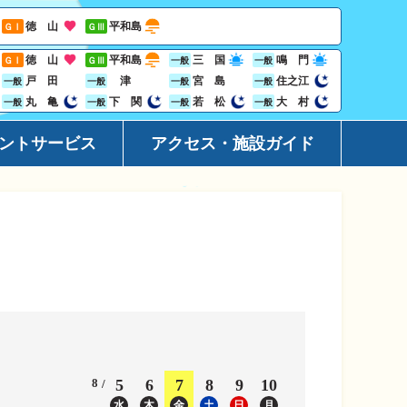
徳 山
平和島
ＧⅠ
ＧⅢ
徳 山
平和島
三 国
鳴 門
ＧⅠ
ＧⅢ
一般
一般
戸 田
津
宮 島
住之江
一般
一般
一般
一般
丸 亀
下 関
若 松
大 村
一般
一般
一般
一般
ントサービス
アクセス・施設ガイド
ーション
アクセ
ト
施設ガ
レス投票サービス
地域開
ジン
Goog
ビニサービス
ャンペーン
8
5
6
7
8
9
10
水
木
金
土
日
月