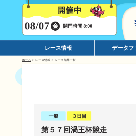
08/07
金
開門時間 8:00
レース情報
データフ
ホーム
レース情報
レース結果一覧
シリーズインデックス
モーターデータ
出場予定選手一覧
ボートデータ
レース展望
イチオシモーター
レース結果一覧
完全舟券攻略
出走表・前日予想PDF
水面特性
一般
３日目
モーター抽選結果・前検タイムランキング
潮見表
第５７回渦王杯競走