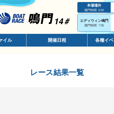
本場場外
開門時間
8:00
エディウィン鳴門
開門時間
7:00
ァイル
開催日程
各種イベ
インフォメ
スマホサイ
レース結果一覧
キャッシュ
メールマガ
出走表コン
電話投票キ