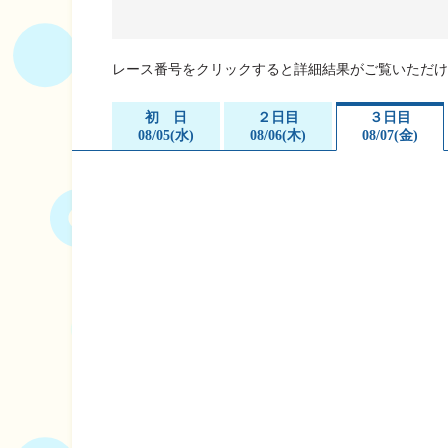
企画レース(どーなるなると)
賞金ランキング
得点率ランキング
出目データ
レース番号をクリックすると詳細結果がご覧いただけ
過去の優勝戦レー
初 日
２日目
３日目
徳島支部選手一覧
08/05(水)
08/06(木)
08/07(金)
新人選手紹介
徳島支部選手優勝