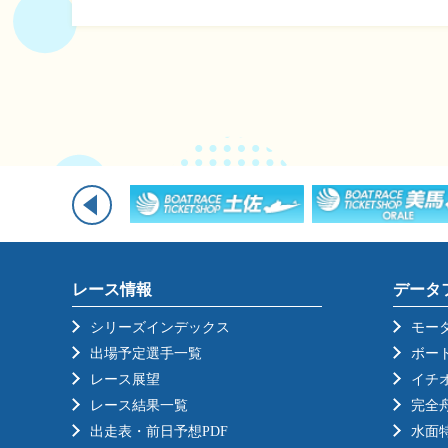
レース情報
データ
シリーズインデックス
モー
出場予定選手一覧
ボー
レース展望
イチ
レース結果一覧
完全
出走表・前日予想PDF
水面