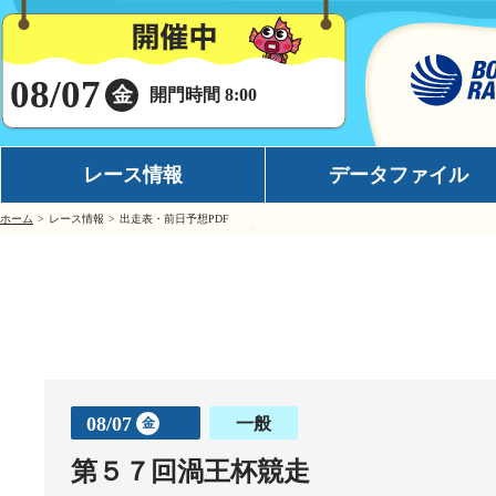
08/07
金
開門時間 8:00
レース情報
データファイル
ホーム
レース情報
出走表・前日予想PDF
シリーズインデックス
モーターデータ
出場予定選手一覧
ボートデータ
レース展望
イチオシモーター
レース結果一覧
完全舟券攻略
出走表・前日予想PDF
水面特性
08/07
一般
金
モーター抽選結果・前検タイムランキング
潮見表
第５７回渦王杯競走