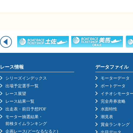
レース情報
データファイル
シリーズインデックス
モーターデータ
出場予定選手一覧
ボートデータ
レース展望
イチオシモータ
レース結果一覧
完全舟券攻略
出走表・前日予想PDF
水面特性
モーター抽選結果・
潮見表
前検タイムランキング
賞金ランキング
企画レース(どーなるなると)
出目データ