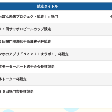
競走タイトル
っぽん未来プロジェクト競走ｉｎ鳴門
ス
１１回サッポロビールカップ競走
６回鳴門渦潮歌手高瀬豊子杯競走
履歴
マホのアプリ「Ｎｏｖｉｌ★ラボ！」杯競走
本モーターボート選手会会長杯競走
本トーター杯競走
３６回鳴門市長杯競走