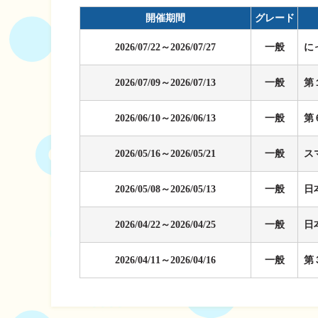
企画レース(どーなるなると)
賞金ランキング
開催期間
グレード
得点率ランキング
出目データ
2026/07/22～2026/07/27
一般
に
過去の優勝戦レー
2026/07/09～2026/07/13
一般
第
徳島支部選手一覧
新人選手紹介
2026/06/10～2026/06/13
一般
第
徳島支部選手優勝
2026/05/16～2026/05/21
一般
ス
2026/05/08～2026/05/13
一般
日
2026/04/22～2026/04/25
一般
日
2026/04/11～2026/04/16
一般
第