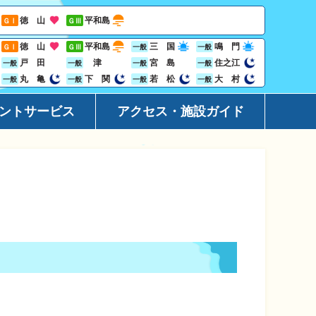
徳 山
平和島
ＧⅠ
ＧⅢ
徳 山
平和島
三 国
鳴 門
ＧⅠ
ＧⅢ
一般
一般
戸 田
津
宮 島
住之江
一般
一般
一般
一般
丸 亀
下 関
若 松
大 村
一般
一般
一般
一般
ントサービス
アクセス・施設ガイド
ーション
アクセ
ト
施設ガ
レス投票サービス
地域開
ジン
Goog
ビニサービス
ャンペーン