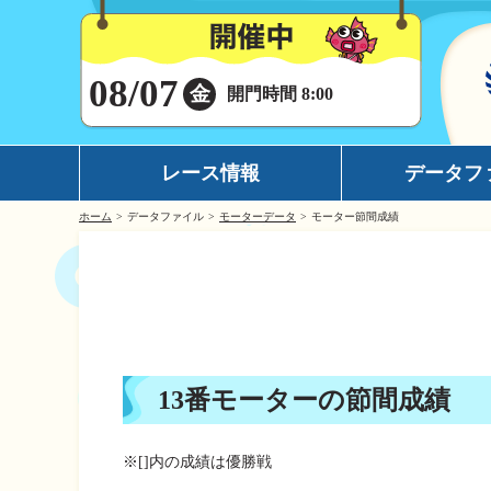
08/07
金
開門時間 8:00
レース情報
データフ
ホーム
データファイル
モーターデータ
モーター節間成績
シリーズインデックス
モーターデータ
出場予定選手一覧
ボートデータ
レース展望
イチオシモーター
レース結果一覧
完全舟券攻略
13番モーターの節間成績
出走表・前日予想PDF
水面特性
モーター抽選結果・前検タイムランキング
潮見表
※[]内の成績は優勝戦