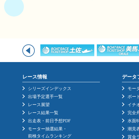
レース情報
データ
シリーズインデックス
モー
出場予定選手一覧
ボー
レース展望
イチ
レース結果一覧
完全
出走表・前日予想PDF
水面
モーター抽選結果・
潮見
前検タイムランキング
賞金