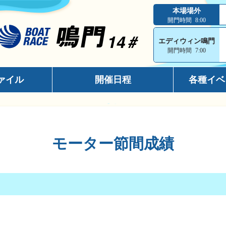
本場場外
開門時間
8:00
エディウィン鳴門
開門時間
7:00
ァイル
開催日程
各種イベ
インフォメ
スマホサイ
モーター節間成績
キャッシュ
メールマガ
出走表コン
電話投票キ