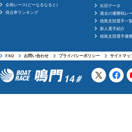
企画レース(どーなるなると)
出目データ
得点率ランキング
過去の優勝戦レ
徳島支部選手一
新人選手紹介
徳島支部選手優
FAQ
お問い合わせ
プライバシーポリシー
サイトマッ