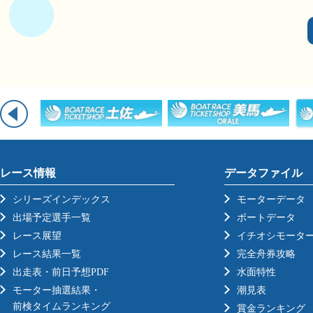
レース情報
データファイル
シリーズインデックス
モーターデータ
出場予定選手一覧
ボートデータ
レース展望
イチオシモータ
レース結果一覧
完全舟券攻略
出走表・前日予想PDF
水面特性
モーター抽選結果・
潮見表
前検タイムランキング
賞金ランキング