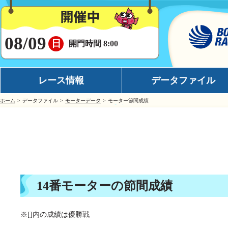
08/09
日
開門時間 8:00
レース情報
データファイル
ホーム
データファイル
モーターデータ
モーター節間成績
シリーズインデックス
モーターデータ
出場予定選手一覧
ボートデータ
レース展望
イチオシモーター
レース結果一覧
完全舟券攻略
14番モーターの節間成績
出走表・前日予想PDF
水面特性
モーター抽選結果・前検タイムランキング
潮見表
※[]内の成績は優勝戦