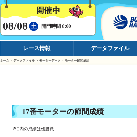
08/08
土
開門時間 8:00
レース情報
データファイル
ホーム
データファイル
モーターデータ
モーター節間成績
シリーズインデックス
モーターデータ
出場予定選手一覧
ボートデータ
レース展望
イチオシモーター
レース結果一覧
完全舟券攻略
17番モーターの節間成績
出走表・前日予想PDF
水面特性
モーター抽選結果・前検タイムランキング
潮見表
※[]内の成績は優勝戦