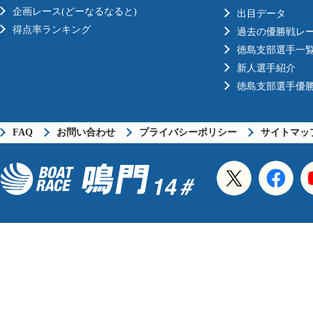
企画レース(どーなるなると)
出目データ
得点率ランキング
過去の優勝戦レ
徳島支部選手一
新人選手紹介
徳島支部選手優
FAQ
お問い合わせ
プライバシーポリシー
サイトマッ