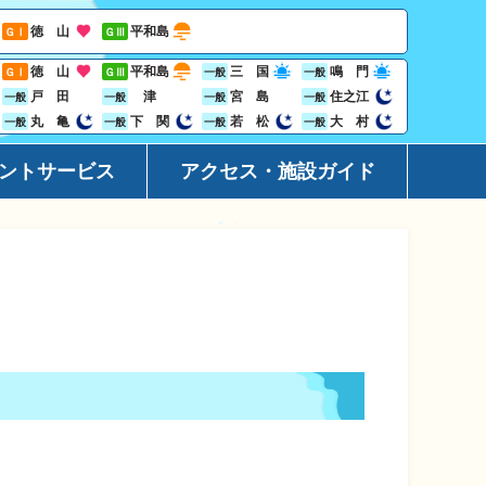
徳 山
平和島
ＧⅠ
ＧⅢ
徳 山
平和島
三 国
鳴 門
ＧⅠ
ＧⅢ
一般
一般
戸 田
津
宮 島
住之江
一般
一般
一般
一般
丸 亀
下 関
若 松
大 村
一般
一般
一般
一般
ントサービス
アクセス・施設ガイド
ーション
アクセ
ト
施設ガ
レス投票サービス
地域開
ジン
Goog
ビニサービス
ャンペーン