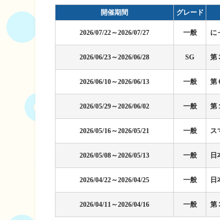
企画レース(どーなるなると)
賞金ランキング
開催期間
グレード
得点率ランキング
出目データ
2026/07/22～2026/07/27
一般
に
過去の優勝戦レー
2026/06/23～2026/06/28
SG
第
徳島支部選手一覧
新人選手紹介
2026/06/10～2026/06/13
一般
第
徳島支部選手優勝
2026/05/29～2026/06/02
一般
第
2026/05/16～2026/05/21
一般
ス
2026/05/08～2026/05/13
一般
日
2026/04/22～2026/04/25
一般
日
2026/04/11～2026/04/16
一般
第