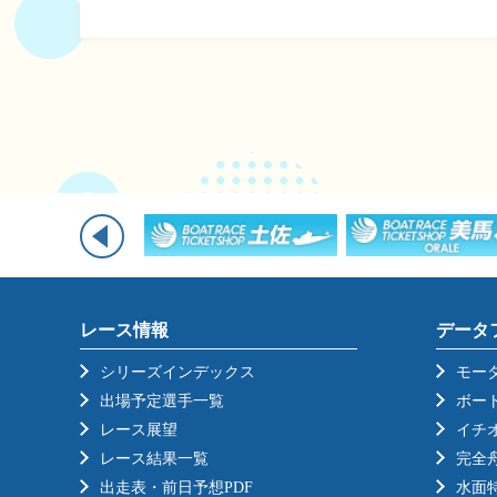
レース情報
データ
シリーズインデックス
モー
出場予定選手一覧
ボー
レース展望
イチ
レース結果一覧
完全
出走表・前日予想PDF
水面