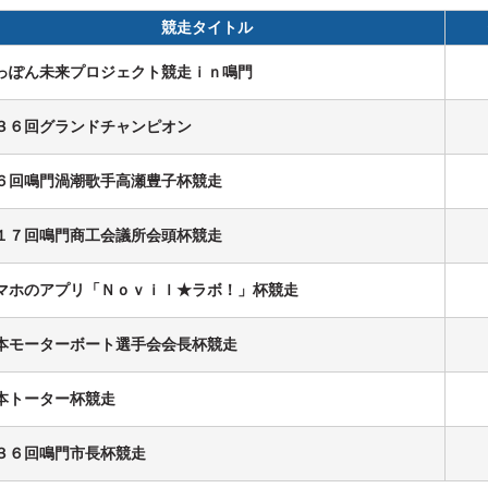
競走タイトル
っぽん未来プロジェクト競走ｉｎ鳴門
ス
３６回グランドチャンピオン
６回鳴門渦潮歌手高瀬豊子杯競走
履歴
１７回鳴門商工会議所会頭杯競走
マホのアプリ「Ｎｏｖｉｌ★ラボ！」杯競走
本モーターボート選手会会長杯競走
本トーター杯競走
３６回鳴門市長杯競走