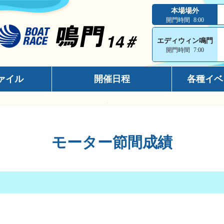
本場場外
開門時間
8:00
エディウィン鳴門
開門時間
7:00
ァイル
開催日程
各種イベ
インフォメ
スマホサイ
モーター節間成績
キャッシュ
メールマガ
出走表コン
電話投票キ