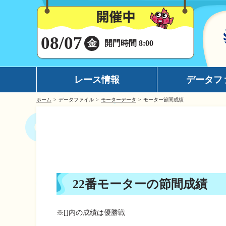
08/07
金
開門時間 8:00
レース情報
データフ
ホーム
データファイル
モーターデータ
モーター節間成績
シリーズインデックス
モーターデータ
出場予定選手一覧
ボートデータ
レース展望
イチオシモーター
レース結果一覧
完全舟券攻略
22番モーターの節間成績
出走表・前日予想PDF
水面特性
モーター抽選結果・前検タイムランキング
潮見表
※[]内の成績は優勝戦