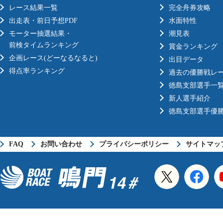
レース結果一覧
完全舟券攻略
出走表・前日予想PDF
水面特性
モーター抽選結果・
潮見表
前検タイムランキング
賞金ランキング
企画レース(どーなるなると)
出目データ
得点率ランキング
過去の優勝戦レ
徳島支部選手一
新人選手紹介
徳島支部選手優
FAQ
お問い合わせ
プライバシーポリシー
サイトマッ