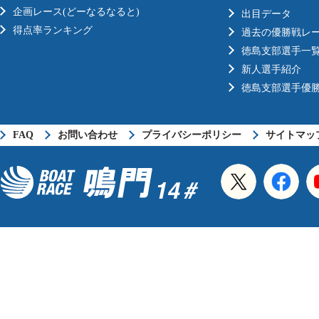
企画レース(どーなるなると)
出目データ
得点率ランキング
過去の優勝戦レ
徳島支部選手一
新人選手紹介
徳島支部選手優
FAQ
お問い合わせ
プライバシーポリシー
サイトマッ