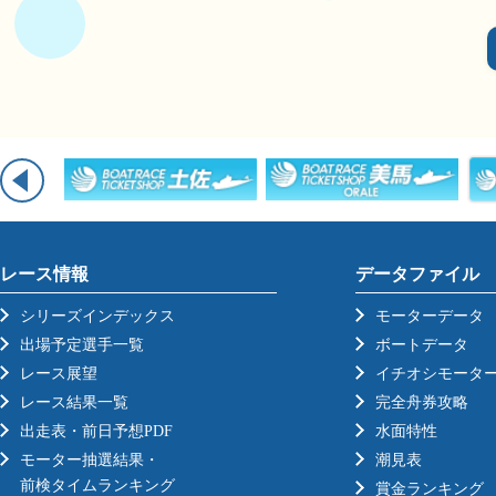
レース情報
データファイル
シリーズインデックス
モーターデータ
出場予定選手一覧
ボートデータ
レース展望
イチオシモータ
レース結果一覧
完全舟券攻略
出走表・前日予想PDF
水面特性
モーター抽選結果・
潮見表
前検タイムランキング
賞金ランキング