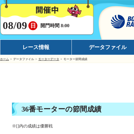
08/09
日
開門時間 8:00
レース情報
データファイル
ホーム
データファイル
モーターデータ
モーター節間成績
シリーズインデックス
モーターデータ
出場予定選手一覧
ボートデータ
レース展望
イチオシモーター
レース結果一覧
完全舟券攻略
36番モーターの節間成績
出走表・前日予想PDF
水面特性
モーター抽選結果・前検タイムランキング
潮見表
※[]内の成績は優勝戦