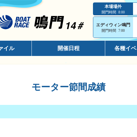
本場場外
開門時間
8:00
エディウィン鳴門
開門時間
7:00
ァイル
開催日程
各種イベ
インフォメ
スマホサイ
モーター節間成績
キャッシュ
メールマガ
出走表コン
電話投票キ