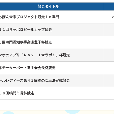
競走タイトル
っぽん未来プロジェクト競走ｉｎ鳴門
ス
１１回サッポロビールカップ競走
６回鳴門渦潮歌手高瀬豊子杯競走
履歴
マホのアプリ「Ｎｏｖｉｌ★ラボ！」杯競走
本モーターボート選手会会長杯競走
ールレディース第４２回渦の女王決定戦競走
３６回鳴門市長杯競走