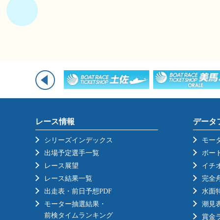
レース情報
データ
シリーズインデックス
モー
出場予定選手一覧
ボー
レース展望
イチ
レース結果一覧
完全
出走表・前日予想PDF
水面
モーター抽選結果・
潮見
前検タイムランキング
賞金