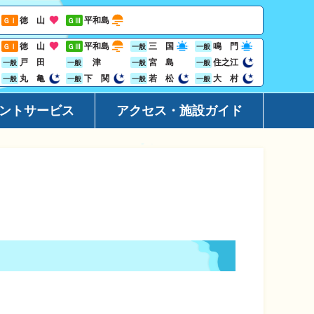
徳 山
平和島
ＧⅠ
ＧⅢ
徳 山
平和島
三 国
鳴 門
ＧⅠ
ＧⅢ
一般
一般
戸 田
津
宮 島
住之江
一般
一般
一般
一般
丸 亀
下 関
若 松
大 村
一般
一般
一般
一般
ントサービス
アクセス・施設ガイド
ーション
アクセ
ト
施設ガ
レス投票サービス
地域開
ジン
Goog
ビニサービス
ャンペーン