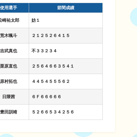
使用選手
節間成績
松崎祐太郎
妨１
荒木颯斗
２１２５２６４１５
吉武真也
不３３２３４
栗原直也
２５６４６６３５４１
原村拓也
４４５４５５５６２
日隈茜
６Ｆ６６６６６
豊田訓靖
５２６６５３４２５６