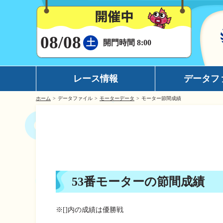
08/08
土
開門時間 8:00
レース情報
データフ
ホーム
データファイル
モーターデータ
モーター節間成績
シリーズインデックス
モーターデータ
出場予定選手一覧
ボートデータ
レース展望
イチオシモーター
レース結果一覧
完全舟券攻略
53番モーターの節間成績
出走表・前日予想PDF
水面特性
モーター抽選結果・前検タイムランキング
潮見表
※[]内の成績は優勝戦