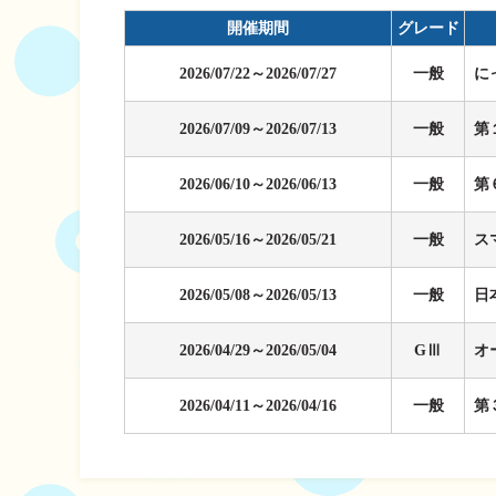
企画レース(どーなるなると)
賞金ランキング
開催期間
グレード
得点率ランキング
出目データ
2026/07/22～2026/07/27
一般
に
過去の優勝戦レー
2026/07/09～2026/07/13
一般
第
徳島支部選手一覧
新人選手紹介
2026/06/10～2026/06/13
一般
第
徳島支部選手優勝
2026/05/16～2026/05/21
一般
ス
2026/05/08～2026/05/13
一般
日
2026/04/29～2026/05/04
GⅢ
オ
2026/04/11～2026/04/16
一般
第