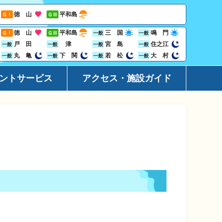
徳 山
平和島
ＧⅠ
ＧⅢ
徳 山
平和島
三 国
鳴 門
ＧⅠ
ＧⅢ
一般
一般
戸 田
津
宮 島
住之江
一般
一般
一般
一般
丸 亀
下 関
若 松
大 村
一般
一般
一般
一般
ントサービス
アクセス・施設ガイド
ーション
アクセ
ト
施設ガ
レス投票サービス
地域開
ジン
Goog
ビニサービス
ャンペーン