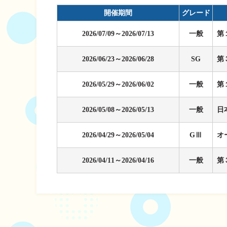
企画レース(どーなるなると)
賞金ランキング
開催期間
グレード
得点率ランキング
出目データ
2026/07/09～2026/07/13
一般
第
過去の優勝戦レー
2026/06/23～2026/06/28
SG
第
徳島支部選手一覧
新人選手紹介
2026/05/29～2026/06/02
一般
第
徳島支部選手優勝
2026/05/08～2026/05/13
一般
日
2026/04/29～2026/05/04
GⅢ
オ
2026/04/11～2026/04/16
一般
第