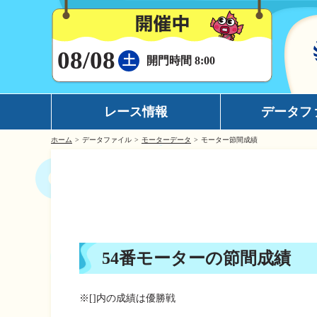
08/08
土
開門時間 8:00
レース情報
データフ
ホーム
データファイル
モーターデータ
モーター節間成績
シリーズインデックス
モーターデータ
出場予定選手一覧
ボートデータ
レース展望
イチオシモーター
レース結果一覧
完全舟券攻略
54番モーターの節間成績
出走表・前日予想PDF
水面特性
モーター抽選結果・前検タイムランキング
潮見表
※[]内の成績は優勝戦