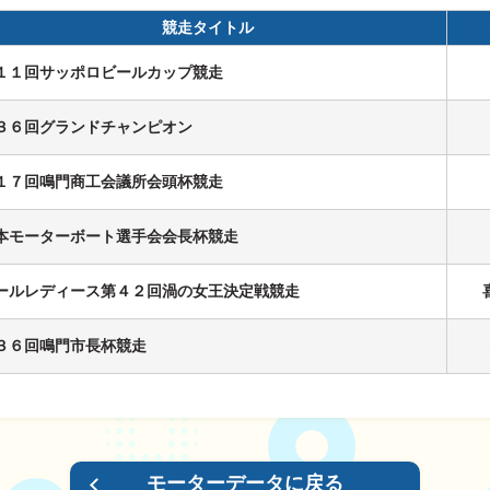
競走タイトル
１１回サッポロビールカップ競走
ス
３６回グランドチャンピオン
１７回鳴門商工会議所会頭杯競走
履歴
本モーターボート選手会会長杯競走
ールレディース第４２回渦の女王決定戦競走
３６回鳴門市長杯競走
モーターデータに戻る