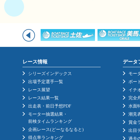
レース情報
データ
シリーズインデックス
モー
出場予定選手一覧
ボー
レース展望
イチ
レース結果一覧
完全
出走表・前日予想PDF
水面
モーター抽選結果・
潮見
前検タイムランキング
賞金
企画レース(どーなるなると)
出目
得点率ランキング
過去