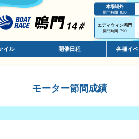
本場場外
開門時間
8:00
エディウィン鳴門
開門時間
7:00
ァイル
開催日程
各種イベ
インフォメ
スマホサイ
モーター節間成績
キャッシュ
メールマガ
出走表コン
電話投票キ