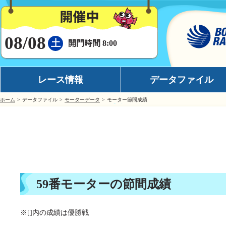
08/08
土
開門時間 8:00
レース情報
データファイル
ホーム
データファイル
モーターデータ
モーター節間成績
シリーズインデックス
モーターデータ
出場予定選手一覧
ボートデータ
レース展望
イチオシモーター
レース結果一覧
完全舟券攻略
59番モーターの節間成績
出走表・前日予想PDF
水面特性
モーター抽選結果・前検タイムランキング
潮見表
※[]内の成績は優勝戦