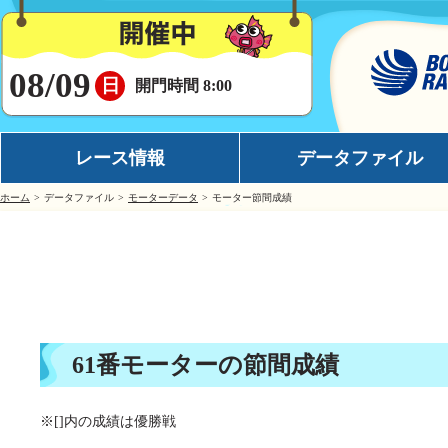
08/09
日
開門時間 8:00
レース情報
データファイル
ホーム
データファイル
モーターデータ
モーター節間成績
シリーズインデックス
モーターデータ
出場予定選手一覧
ボートデータ
レース展望
イチオシモーター
レース結果一覧
完全舟券攻略
61番モーターの節間成績
出走表・前日予想PDF
水面特性
モーター抽選結果・前検タイムランキング
潮見表
※[]内の成績は優勝戦