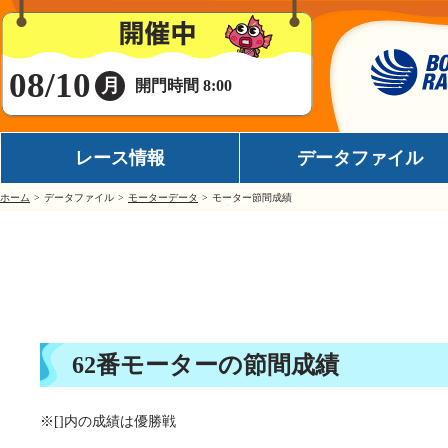
08/10
月
開門時間 8:00
レース情報
データファイル
ホーム
データファイル
モーターデータ
モーター節間成績
シリーズインデックス
モーターデータ
出場予定選手一覧
ボートデータ
レース展望
イチオシモーター
レース結果一覧
完全舟券攻略
62番モーターの節間成績
出走表・前日予想PDF
水面特性
モーター抽選結果・前検タイムランキング
潮見表
※[]内の成績は優勝戦