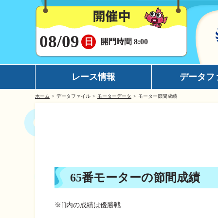
08/09
日
開門時間 8:00
レース情報
データフ
ホーム
データファイル
モーターデータ
モーター節間成績
シリーズインデックス
モーターデータ
出場予定選手一覧
ボートデータ
レース展望
イチオシモーター
レース結果一覧
完全舟券攻略
65番モーターの節間成績
出走表・前日予想PDF
水面特性
モーター抽選結果・前検タイムランキング
潮見表
※[]内の成績は優勝戦