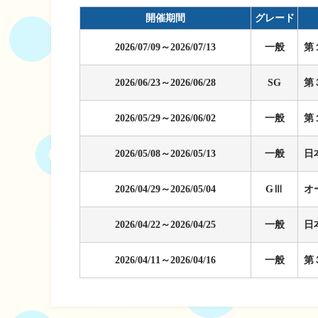
企画レース(どーなるなると)
賞金ランキング
開催期間
グレード
得点率ランキング
出目データ
2026/07/09～2026/07/13
一般
第
過去の優勝戦レー
2026/06/23～2026/06/28
SG
第
徳島支部選手一覧
新人選手紹介
2026/05/29～2026/06/02
一般
第
徳島支部選手優勝
2026/05/08～2026/05/13
一般
日
2026/04/29～2026/05/04
GⅢ
オ
2026/04/22～2026/04/25
一般
日
2026/04/11～2026/04/16
一般
第