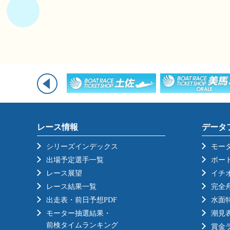
レース情報
データ
シリーズインデックス
モー
出場予定選手一覧
ボー
レース展望
イチ
レース結果一覧
完全
出走表・前日予想PDF
水面
モーター抽選結果・
潮見
前検タイムランキング
賞金