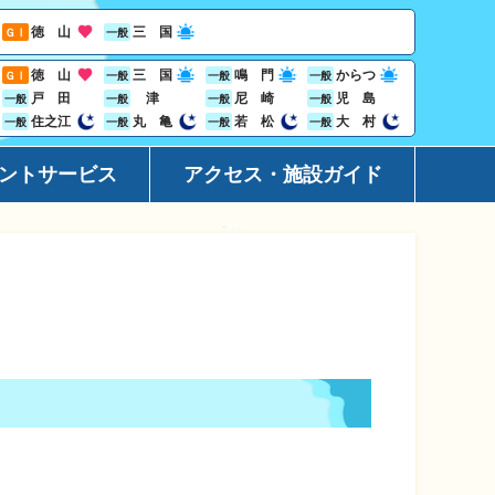
徳 山
三 国
ＧⅠ
一般
徳 山
三 国
鳴 門
からつ
ＧⅠ
一般
一般
一般
戸 田
津
尼 崎
児 島
一般
一般
一般
一般
住之江
丸 亀
若 松
大 村
一般
一般
一般
一般
ントサービス
アクセス・施設ガイド
ーション
アクセ
ト
施設ガ
レス投票サービス
地域開
ジン
Goog
ビニサービス
ャンペーン