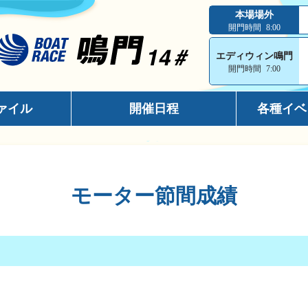
本場場外
開門時間
8:00
エディウィン鳴門
開門時間
7:00
ァイル
開催日程
各種イベ
インフォメ
スマホサイ
モーター節間成績
キャッシュ
メールマガ
出走表コン
電話投票キ