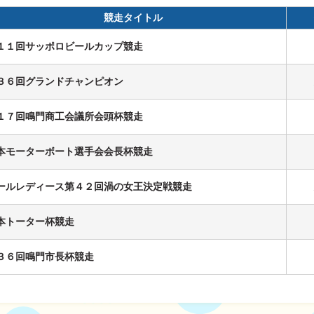
競走タイトル
１１回サッポロビールカップ競走
ス
３６回グランドチャンピオン
１７回鳴門商工会議所会頭杯競走
履歴
本モーターボート選手会会長杯競走
ールレディース第４２回渦の女王決定戦競走
本トーター杯競走
３６回鳴門市長杯競走