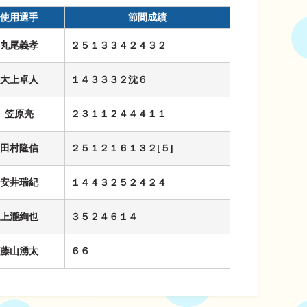
使用選手
節間成績
丸尾義孝
２５１３３４２４３２
大上卓人
１４３３３２沈６
笠原亮
２３１１２４４４１１
田村隆信
２５１２１６１３２[５]
安井瑞紀
１４４３２５２４２４
上瀧絢也
３５２４６１４
藤山湧太
６６