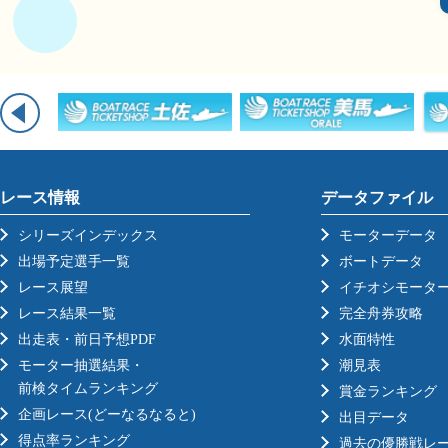
レース情報
データファイル
シリーズインデックス
モーターデータ
出場予定選手一覧
ボートデータ
レース展望
イチオシモータ
レース結果一覧
完全舟券攻略
出走表・前日予想PDF
水面特性
モーター抽選結果・
潮見表
前検タイムランキング
賞金ランキング
企画レース(どーなるなると)
出目データ
得点率ランキング
過去の優勝戦レ