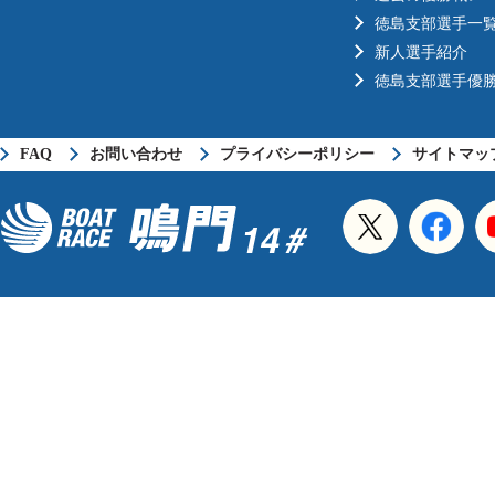
徳島支部選手一
新人選手紹介
徳島支部選手優
FAQ
お問い合わせ
プライバシーポリシー
サイトマッ