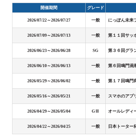
企画レース(どーなるなると)
賞金ランキング
開催期間
グレード
得点率ランキング
出目データ
2026/07/22～2026/07/27
一般
にっぽん未来
過去の優勝戦レース
2026/07/09～2026/07/13
一般
第１１回サッ
徳島支部選手一覧
新人選手紹介
2026/06/23～2026/06/28
SG
第３６回グラ
徳島支部選手優勝履歴
2026/06/10～2026/06/13
一般
第６回鳴門渦
2026/05/29～2026/06/02
一般
第１７回鳴門
2026/05/16～2026/05/21
一般
スマホのアプ
2026/04/29～2026/05/04
GⅢ
オールレディ
2026/04/22～2026/04/25
一般
日本トーター