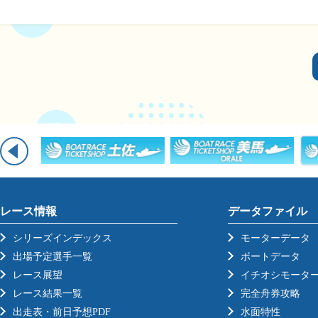
レース情報
データファイル
シリーズインデックス
モーターデータ
出場予定選手一覧
ボートデータ
レース展望
イチオシモータ
レース結果一覧
完全舟券攻略
出走表・前日予想PDF
水面特性