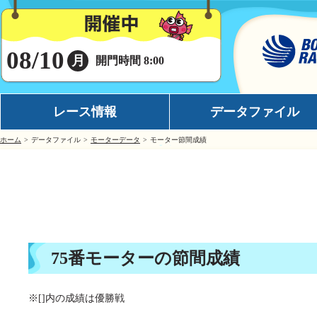
08/10
月
開門時間 8:00
レース情報
データファイル
ホーム
データファイル
モーターデータ
モーター節間成績
シリーズインデックス
モーターデータ
出場予定選手一覧
ボートデータ
レース展望
イチオシモーター
レース結果一覧
完全舟券攻略
75番モーターの節間成績
出走表・前日予想PDF
水面特性
モーター抽選結果・前検タイムランキング
潮見表
※[]内の成績は優勝戦