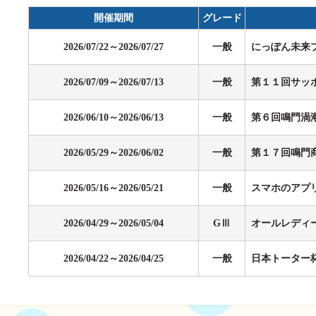
企画レース(どーなるなると)
賞金ランキング
開催期間
グレード
得点率ランキング
出目データ
2026/07/22～2026/07/27
一般
にっぽん未来
過去の優勝戦レース
2026/07/09～2026/07/13
一般
第１１回サッ
徳島支部選手一覧
新人選手紹介
2026/06/10～2026/06/13
一般
第６回鳴門渦
徳島支部選手優勝履歴
2026/05/29～2026/06/02
一般
第１７回鳴門
2026/05/16～2026/05/21
一般
スマホのアプ
2026/04/29～2026/05/04
GⅢ
オールレディ
2026/04/22～2026/04/25
一般
日本トーター