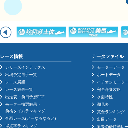
レース情報
データファイル
シリーズインデックス
モーターデータ
出場予定選手一覧
ボートデータ
レース展望
イチオシモータ
レース結果一覧
完全舟券攻略
出走表・前日予想PDF
水面特性
モーター抽選結果・
潮見表
前検タイムランキング
賞金ランキング
企画レース(どーなるなると)
出目データ
得点率ランキング
過去の優勝戦レ