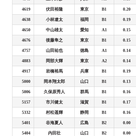
4619
伏田裕隆
東京
B1
0.20
4638
小林遼太
福岡
B1
0.19
4650
中山雄太
愛知
A1
0.15
4676
後藤隼之
東京
B1
0.15
4757
山田祐也
徳島
A1
0.14
4883
岡部大輝
東京
A2
0.14
4917
岩橋裕馬
兵庫
B1
0.19
5000
岡本翔太郎
山口
B1
0.13
5006
久保原秀人
群馬
B1
0.16
5157
市川健太
滋賀
B1
0.17
5332
村松遥輝
静岡
B1
0.16
5401
谷海夏人
広島
B2
0.00
5404
内田壮
山口
B2
0.00