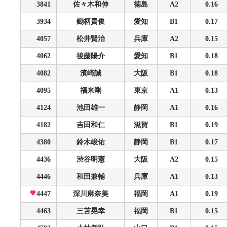
3841
佐々木和伸
徳島
A2
0.16
3934
鋤柄貴俊
愛知
B1
0.17
4057
松井賢治
兵庫
A2
0.15
4062
後藤陽介
愛知
B1
0.18
4082
濱崎誠
大阪
B1
0.18
4095
福来剛
東京
A1
0.13
4124
池田雄一
静岡
A1
0.16
4182
吉田和仁
滋賀
B1
0.19
4380
鈴木峻佑
静岡
B1
0.17
4436
渋谷明憲
大阪
A2
0.15
4446
和田兼輔
兵庫
A1
0.13
4447
深川麻奈美
福岡
A1
0.19
4463
三苫晃幸
福岡
B1
0.15