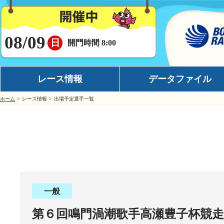
08/09
日
開門時間 8:00
レース情報
データファイル
ホーム
レース情報
出場予定選手一覧
シリーズインデックス
モーターデータ
出場予定選手一覧
ボートデータ
レース展望
イチオシモーター
レース結果一覧
完全舟券攻略
出走表・前日予想PDF
水面特性
一般
モーター抽選結果・前検タイムランキング
潮見表
第６回鳴門渦潮歌手高瀬豊子杯競走