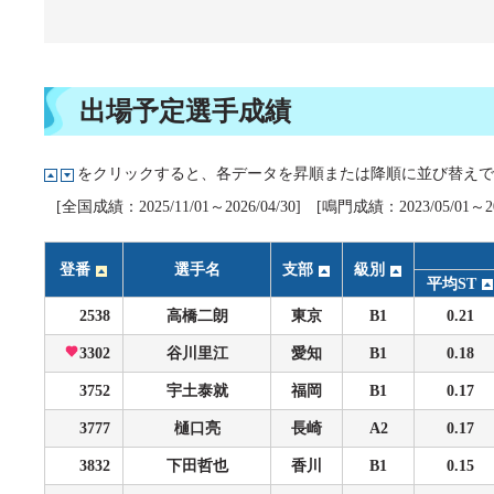
企画レース(どーなるなると)
賞金ランキング
得点率ランキング
出目データ
過去の優勝戦レース
出場予定選手成績
徳島支部選手一覧
をクリックすると、各データを昇順または降順に並び替えで
新人選手紹介
[全国成績：2025/11/01～2026/04/30] [鳴門成績：2023/05/01～202
徳島支部選手優勝履歴
登番
選手名
支部
級別
平均ST
2538
高橋二朗
東京
B1
0.21
3302
谷川里江
愛知
B1
0.18
3752
宇土泰就
福岡
B1
0.17
3777
樋口亮
長崎
A2
0.17
3832
下田哲也
香川
B1
0.15