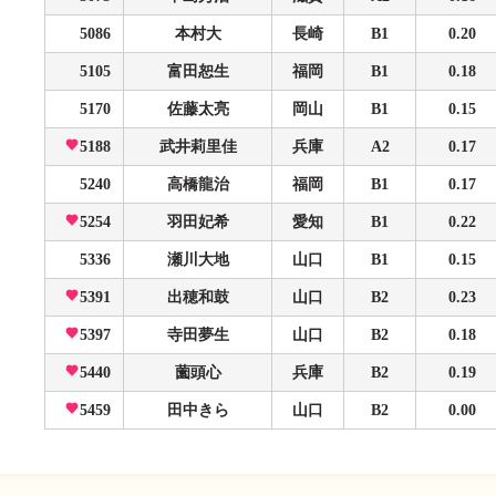
5086
本村大
長崎
B1
0.20
5105
富田恕生
福岡
B1
0.18
5170
佐藤太亮
岡山
B1
0.15
5188
武井莉里佳
兵庫
A2
0.17
5240
高橋龍治
福岡
B1
0.17
5254
羽田妃希
愛知
B1
0.22
5336
瀬川大地
山口
B1
0.15
5391
出穂和鼓
山口
B2
0.23
5397
寺田夢生
山口
B2
0.18
5440
薗頭心
兵庫
B2
0.19
5459
田中きら
山口
B2
0.00