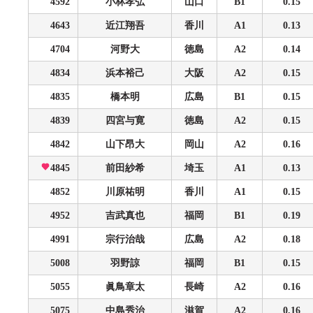
4592
小林孝弘
山口
B1
0.15
4643
近江翔吾
香川
A1
0.13
4704
河野大
徳島
A2
0.14
4834
浜本裕己
大阪
A2
0.15
4835
橋本明
広島
B1
0.15
4839
四宮与寛
徳島
A2
0.15
4842
山下昂大
岡山
A2
0.16
4845
前田紗希
埼玉
A1
0.13
4852
川原祐明
香川
A1
0.15
4952
吉武真也
福岡
B1
0.19
4991
宗行治哉
広島
A2
0.18
5008
羽野諒
福岡
B1
0.15
5055
眞鳥章太
長崎
A2
0.16
5075
中島秀治
滋賀
A2
0.16