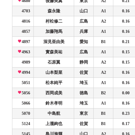
4680
後藤美翼
東京
A2
0.21
4703
森永隆
山口
A1
0.16
4816
村松修二
広島
A2
0.16
4857
加藤翔馬
兵庫
A1
0.16
4897
深見亜由美
愛知
B1
0.21
4963
實森美祐
広島
A1
0.15
4989
石原翼
静岡
A2
0.15
4994
山本梨菜
佐賀
A2
0.16
5051
松本純平
埼玉
A1
0.16
5056
西岡成美
徳島
B2
0.00
5066
鈴木孝明
埼玉
A1
0.16
5070
中島航
東京
B1
0.23
5124
上瀧絢也
佐賀
B1
0.17
5145
島川海輝
山口
A2
0.16