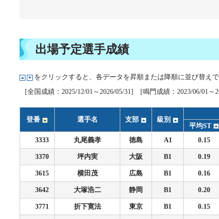
企画レース(どーなるなると)
賞金ランキング
得点率ランキング
出目データ
過去の優勝戦レース
出場予定選手成績
徳島支部選手一覧
をクリックすると、各データを昇順または降順に並び替えで
新人選手紹介
[全国成績：2025/12/01～2026/05/31] [鳴門成績：2023/06/01～202
徳島支部選手優勝履歴
登番
選手名
支部
級別
平均ST
3333
丸尾義孝
徳島
A1
0.15
3370
坪内実
大阪
B1
0.19
3615
横田茂
広島
B1
0.16
3642
大塚浩二
静岡
B1
0.20
3771
折下寛法
東京
B1
0.15