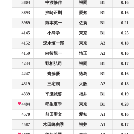
3804
中渡修作
福岡
B1
0.16
3893
汐崎正則
愛知
B1
0.16
3989
熊本英一
佐賀
B1
0.21
4145
小澤学
東京
B1
0.25
4152
深水慎一郎
東京
A2
0.18
4159
向後龍一
埼玉
A2
0.16
4234
野相弘司
福岡
B1
0.17
4247
齊藤優
徳島
B1
0.16
4319
三宅潤
大阪
A2
0.18
4339
平瀬城啓
福井
B1
0.19
4484
稲生夏季
東京
B1
0.20
4570
前田聖文
愛知
A1
0.16
4587
木田峰由季
福井
A1
0.17