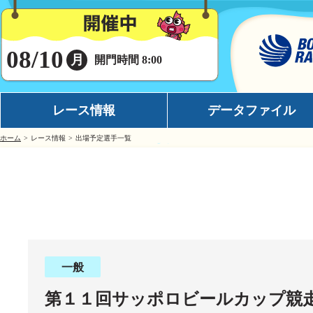
08/10
月
開門時間 8:00
レース情報
データファイル
ホーム
レース情報
出場予定選手一覧
シリーズインデックス
モーターデータ
出場予定選手一覧
ボートデータ
レース展望
イチオシモーター
レース結果一覧
完全舟券攻略
出走表・前日予想PDF
水面特性
一般
モーター抽選結果・前検タイムランキング
潮見表
第１１回サッポロビールカップ競