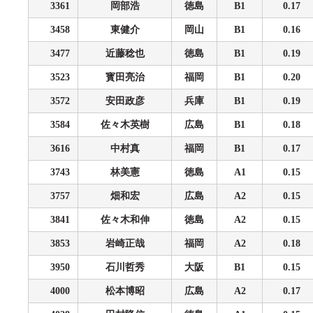
3361
岡部浩
徳島
B1
0.17
3458
東健介
岡山
B1
0.16
3477
近藤稔也
徳島
B1
0.19
3523
寳田亮治
福岡
B1
0.20
3572
安田政彦
兵庫
B1
0.19
3584
佐々木英樹
広島
B1
0.18
3616
中村真
福岡
B1
0.17
3743
林美憲
徳島
A1
0.15
3757
畑和宏
広島
A2
0.15
3841
佐々木和伸
徳島
A2
0.15
3853
岩崎正哉
福岡
A2
0.18
3950
石川哲秀
大阪
B1
0.15
4000
松本博昭
広島
A2
0.17