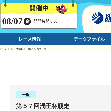
08/07
金
開門時間 8:00
レース情報
データファイル
ホーム
レース情報
出場予定選手一覧
シリーズインデックス
モーターデータ
出場予定選手一覧
ボートデータ
レース展望
イチオシモーター
レース結果一覧
完全舟券攻略
出走表・前日予想PDF
水面特性
一般
モーター抽選結果・前検タイムランキング
潮見表
第５７回渦王杯競走