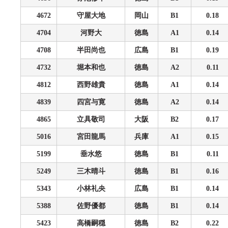
4672
守屋大地
岡山
B1
0.18
4704
河野大
徳島
A1
0.14
4708
半田尚也
広島
B1
0.19
4732
堀本和也
徳島
A2
0.11
4812
西野雄貴
徳島
A1
0.14
4839
四宮与寛
徳島
A2
0.14
4865
立具敬司
大阪
B2
0.17
5016
宮田龍馬
兵庫
A1
0.15
5199
垂水悠
徳島
B1
0.11
5249
三木晴斗
徳島
B1
0.16
5343
小林礼央
広島
B1
0.14
5388
佐野優都
徳島
B1
0.14
5423
高橋嗣穏
徳島
B2
0.22