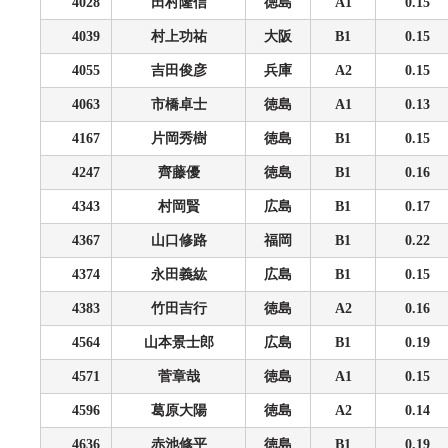
4028
田村隆信
徳島
A1
0.15
4039
村上功祐
大阪
B1
0.15
4055
吉田俊彦
兵庫
A2
0.15
4063
市橋卓士
徳島
A1
0.13
4167
片岡秀樹
徳島
B1
0.15
4247
齊藤優
徳島
B1
0.16
4343
村岡賢
広島
B1
0.17
4367
山口修路
福岡
B1
0.22
4374
永田義紘
広島
B1
0.15
4383
竹田吉行
徳島
A2
0.16
4564
山本景士郎
広島
B1
0.19
4571
菅章哉
徳島
A1
0.15
4596
葛原大陽
徳島
A2
0.14
4636
赤池修平
徳島
B1
0.19