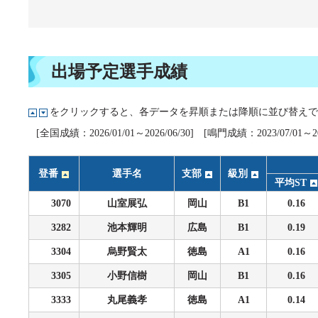
企画レース(どーなるなると)
賞金ランキング
得点率ランキング
出目データ
過去の優勝戦レース
出場予定選手成績
徳島支部選手一覧
をクリックすると、各データを昇順または降順に並び替えで
新人選手紹介
[全国成績：2026/01/01～2026/06/30] [鳴門成績：2023/07/01～202
徳島支部選手優勝履歴
登番
選手名
支部
級別
平均ST
3070
山室展弘
岡山
B1
0.16
3282
池本輝明
広島
B1
0.19
3304
烏野賢太
徳島
A1
0.16
3305
小野信樹
岡山
B1
0.16
3333
丸尾義孝
徳島
A1
0.14