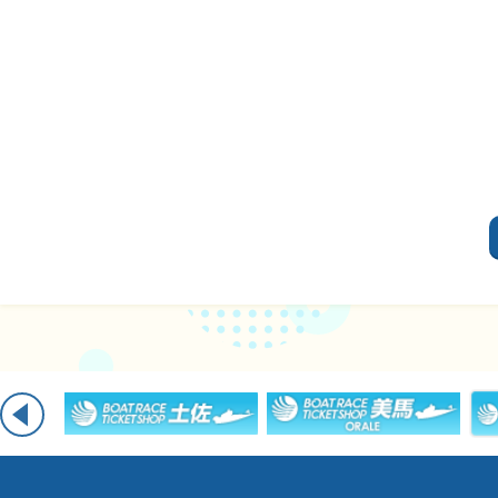
企画レース(どーなるなると)
賞金ランキング
得点率ランキング
出目データ
過去の優勝戦レース
徳島支部選手一覧
新人選手紹介
徳島支部選手優勝履歴