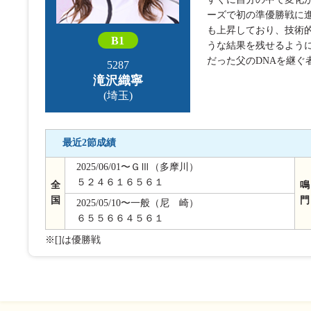
ーズで初の準優勝戦に進
も上昇しており、技術
B1
うな結果を残せるよう
だった父のDNAを継ぐ
5287
滝沢織寧
(埼玉)
最近2節成績
2025/06/01〜ＧⅢ（多摩川）
５２４６１６５６１
全
鳴
国
門
2025/05/10〜一般（尼 崎）
６５５６６４５６１
※[]は優勝戦