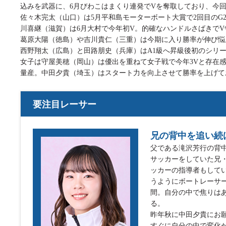
込みを武器に、6月びわこはまくり連発でVを奪取しており、今
佐々木完太（山口）は5月平和島モーターボート大賞で2回目の
川喜継（滋賀）は6月大村で今年初V。的確なハンドルさばきでV
葛原大陽（徳島）や吉川貴仁（三重）は今期に入り勝率が伸び悩
西野翔太（広島）と田路朋史（兵庫）はA1級へ昇級後初のシリ
女子は守屋美穂（岡山）は優出を重ねて女子戦で今年3Vと存在
量産。中田夕貴（埼玉）はスタート力を向上させて勝率を上げて
要注目レーサー
兄の背中を追い続
父である滝沢芳行の背
サッカーをしていた兄
ッカーの指導者もして
うようにボートレーサ
間。自分の中で焦りは
る。
昨年秋に中田夕貴にお
すぐに自分の中で変化