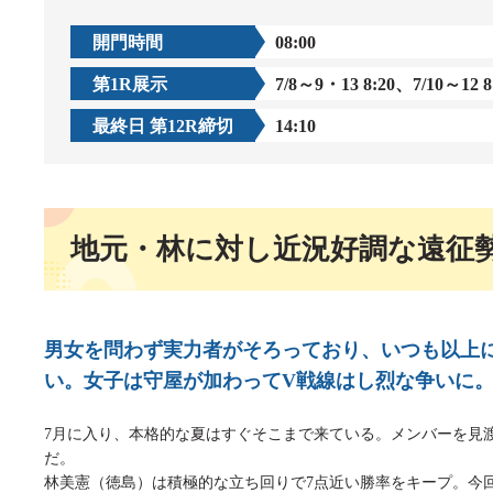
企画レース(どーなるなると)
賞金ランキング
開門時間
08:00
得点率ランキング
出目データ
第1R展示
7/8～9・13 8:20、7/10～12 8
過去の優勝戦レース
最終日 第12R締切
14:10
徳島支部選手一覧
新人選手紹介
徳島支部選手優勝履歴
地元・林に対し近況好調な遠征
男女を問わず実力者がそろっており、いつも以上
い。女子は守屋が加わってV戦線はし烈な争いに
7月に入り、本格的な夏はすぐそこまで来ている。メンバーを見渡
だ。
林美憲（徳島）は積極的な立ち回りで7点近い勝率をキープ。今