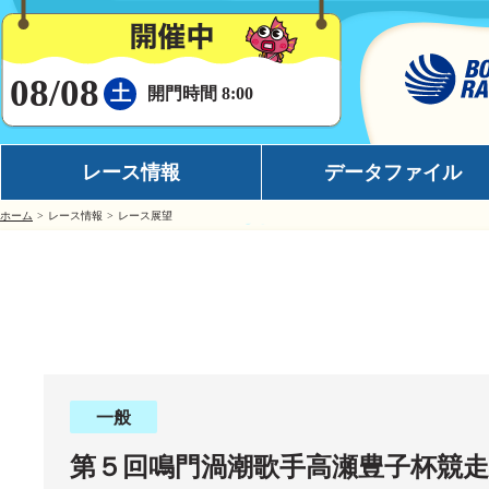
08/08
土
開門時間 8:00
レース情報
データファイル
ホーム
レース情報
レース展望
シリーズインデックス
モーターデータ
出場予定選手一覧
ボートデータ
レース展望
イチオシモーター
レース結果一覧
完全舟券攻略
出走表・前日予想PDF
水面特性
一般
モーター抽選結果・前検タイムランキング
潮見表
第５回鳴門渦潮歌手高瀬豊子杯競走