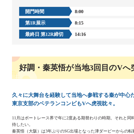
企画レース(どーなるなると)
賞金ランキング
開門時間
8:00
得点率ランキング
出目データ
第1R展示
8:15
過去の優勝戦レース
最終日 第12R締切
14:16
徳島支部選手一覧
新人選手紹介
徳島支部選手優勝履歴
好調・秦英悟が当地3回目のVへ
久々に大舞台を経験して当地へ参戦する秦が中心
東京支部のベテランコンビもVへ虎視眈々。
11月はボートレース界で年に2度ある期替わりの時期。それと
待したい。
秦英悟（大阪）は3年ぶりのSG出場となった津ダービーからの転