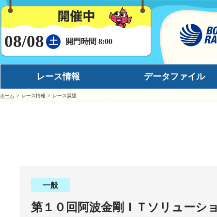
08/08
土
開門時間 8:00
レース情報
データファイル
ホーム
レース情報
レース展望
シリーズインデックス
モーターデータ
出場予定選手一覧
ボートデータ
レース展望
イチオシモーター
レース結果一覧
完全舟券攻略
出走表・前日予想PDF
水面特性
一般
モーター抽選結果・前検タイムランキング
潮見表
第１０回阿波金剛ＩＴソリューシ