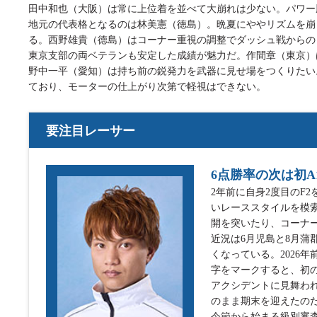
田中和也（大阪）は常に上位着を並べて大崩れは少ない。パワー
地元の代表格となるのは林美憲（徳島）。晩夏にややリズムを崩
る。西野雄貴（徳島）はコーナー重視の調整でダッシュ戦からの
東京支部の両ベテランも安定した成績が魅力だ。作間章（東京）
野中一平（愛知）は持ち前の鋭発力を武器に見せ場をつくりたい
ており、モーターの仕上がり次第で軽視はできない。
要注目レーサー
6点勝率の次は初
2年前に自身2度目のF
いレーススタイルを模
開を突いたり、コーナ
近況は6月児島と8月蒲
くなっている。2026
字をマークすると、初の
アクシデントに見舞わ
のまま期末を迎えたの
今節から始まる級別審査