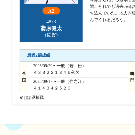
戦。それでも過去3節
A2
ち込んでいた。地力が
んでくれるだろう。
4873
蒲原健太
(佐賀)
最近2節成績
2025/09/29〜一般（若 松）
４３３２２１３４６落欠
全
鳴
国
門
2025/09/17〜一般（住之江）
４１４３４２５２６
※[]は優勝戦