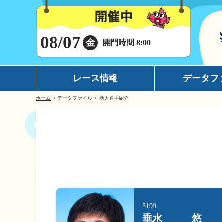
08/07
金
開門時間 8:00
レース情報
データフ
ホーム
データファイル
新人選手紹介
シリーズインデックス
モーターデータ
出場予定選手一覧
ボートデータ
レース展望
イチオシモーター
レース結果一覧
完全舟券攻略
出走表・前日予想PDF
水面特性
モーター抽選結果・前検タイムランキング
潮見表
5199
垂水 悠