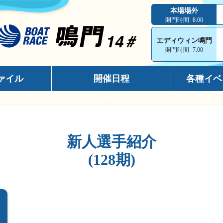
本場場外
開門時間
8:00
エディウィン鳴門
開門時間
7:00
ァイル
開催日程
各種イベ
インフォメ
スマホサイ
新人選手紹介
キャッシュ
(128期)
メールマガ
出走表コン
電話投票キ