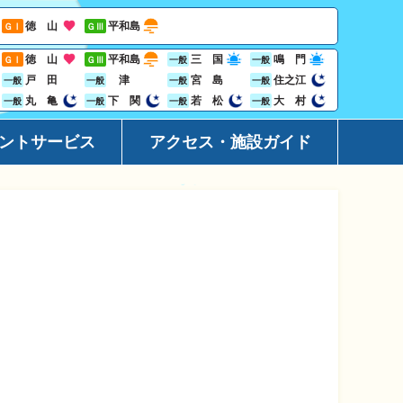
徳 山
平和島
ＧⅠ
ＧⅢ
徳 山
平和島
三 国
鳴 門
ＧⅠ
ＧⅢ
一般
一般
戸 田
津
宮 島
住之江
一般
一般
一般
一般
丸 亀
下 関
若 松
大 村
一般
一般
一般
一般
ントサービス
アクセス・施設ガイド
ーション
アクセ
ト
施設ガ
レス投票サービス
地域開
ジン
Goog
ビニサービス
ャンペーン