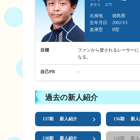
企画レース(どーなるなると)
賞金ランキング
タルミ ユウ
得点率ランキング
出目データ
出身地
徳島県
生年月日
2002/3/1
過去の優勝戦レー
血液型
B型
徳島支部選手一覧
目標
ファンから愛されるレーサーに
新人選手紹介
なる。
徳島支部選手優勝
自己PR
-
過去の新人紹介
137期
新人紹介
136期
新人
130期
新人紹介
128期
新人