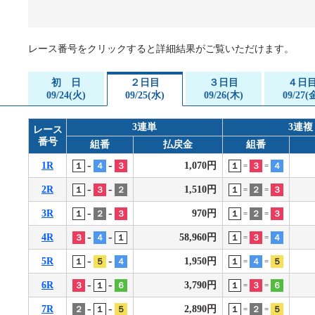
企画レース(どーなるなると)
賞金ランキング
得点率ランキング
出目データ
レース番号をクリックすると詳細結果がご覧いただけます。
過去の優勝戦レース
初 日
２日目
３日目
４日
徳島支部選手一覧
09/24(火)
09/25(水)
09/26(木)
09/27(
新人選手紹介
3連単
3連複
レース
番号
徳島支部選手優勝履歴
組番
払戻金
組番
-
-
1R
1,070円
１
４
３
１
３
４
=
=
-
-
2R
1,510円
１
３
２
１
２
３
=
=
-
-
3R
970円
１
２
３
１
２
３
=
=
-
-
4R
58,960円
３
４
１
１
３
４
=
=
-
-
5R
1,950円
１
５
４
１
４
５
=
=
-
-
6R
3,790円
３
１
６
１
３
６
=
=
-
-
7R
2,890円
２
１
５
１
２
５
=
=