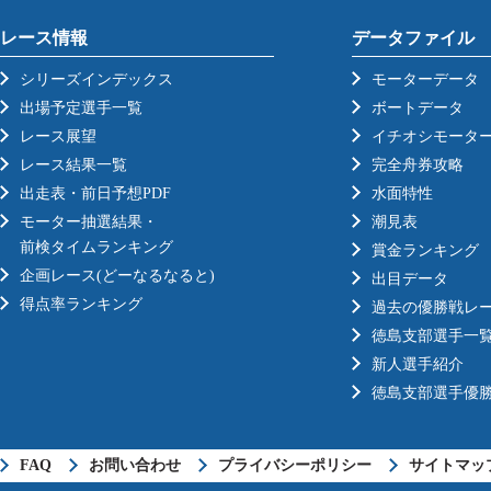
レース情報
データファイル
シリーズインデックス
モーターデータ
出場予定選手一覧
ボートデータ
レース展望
イチオシモータ
レース結果一覧
完全舟券攻略
出走表・前日予想PDF
水面特性
モーター抽選結果・
潮見表
前検タイムランキング
賞金ランキング
企画レース(どーなるなると)
出目データ
得点率ランキング
過去の優勝戦レ
徳島支部選手一
新人選手紹介
徳島支部選手優
FAQ
お問い合わせ
プライバシーポリシー
サイトマッ