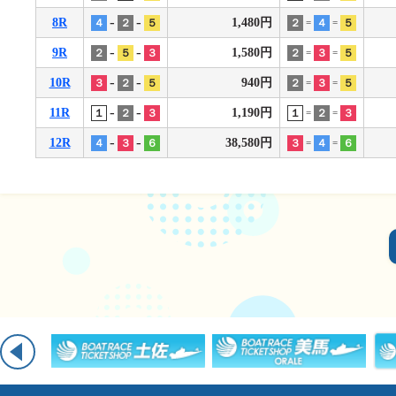
-
-
8R
1,480円
４
２
５
２
４
５
=
=
-
-
9R
1,580円
２
５
３
２
３
５
=
=
-
-
10R
940円
３
２
５
２
３
５
=
=
-
-
11R
1,190円
１
２
３
１
２
３
=
=
-
-
12R
38,580円
４
３
６
３
４
６
=
=