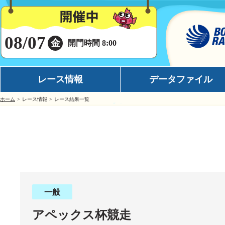
08/07
金
開門時間 8:00
レース情報
データファイル
ホーム
レース情報
レース結果一覧
シリーズインデックス
モーターデータ
出場予定選手一覧
ボートデータ
レース展望
イチオシモーター
レース結果一覧
完全舟券攻略
出走表・前日予想PDF
水面特性
一般
モーター抽選結果・前検タイムランキング
潮見表
アペックス杯競走