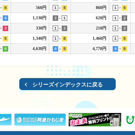
-
560円
860円
５
１
５
１
５
=
=
-
1,130円
620円
４
２
１
１
２
=
=
-
330円
210円
３
１
２
１
２
=
=
-
1,340円
1,460円
５
１
５
１
５
=
=
-
4,630円
4,770円
６
４
５
４
５
=
=
シリーズインデックスに戻る