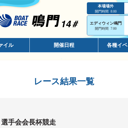
本場場外
開門時間
8:00
エディウィン鳴門
開門時間
7:00
ァイル
開催日程
各種イベ
インフォメ
スマホサイ
レース結果一覧
キャッシュ
メールマガ
出走表コン
電話投票キ
ト選手会会長杯競走