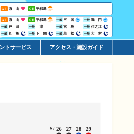
徳 山
平和島
ＧⅠ
ＧⅢ
徳 山
平和島
三 国
鳴 門
ＧⅠ
ＧⅢ
一般
一般
戸 田
津
宮 島
住之江
一般
一般
一般
一般
丸 亀
下 関
若 松
大 村
一般
一般
一般
一般
ントサービス
アクセス・施設ガイド
ーション
アクセ
ト
施設ガ
レス投票サービス
地域開
ジン
Goog
ビニサービス
ャンペーン
6
26
27
28
29