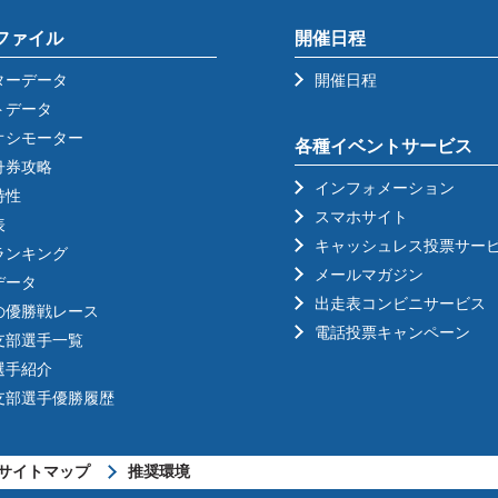
ファイル
開催日程
ターデータ
開催日程
トデータ
オシモーター
各種イベントサービス
舟券攻略
インフォメーション
特性
スマホサイト
表
キャッシュレス投票サー
ランキング
メールマガジン
データ
出走表コンビニサービス
の優勝戦レース
電話投票キャンペーン
支部選手一覧
選手紹介
支部選手優勝履歴
サイトマップ
推奨環境