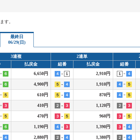
ます。
ス
最終日
06/29(日)
3連複
2連単
履歴
番
払戻金
組番
払戻金
組番
-
6,650円
2,910円
６
４
１
１
４
=
=
-
4,900円
1,910円
６
５
４
４
５
=
=
-
610円
870円
５
５
４
４
５
=
=
-
410円
1,120円
３
２
３
２
３
=
=
-
470円
960円
５
３
５
３
５
=
=
-
1,190円
1,390円
６
４
３
３
４
=
=
-
2,880円
1,380円
４
２
４
２
４
=
=