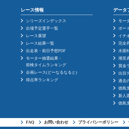
レース情報
データ
シリーズインデックス
モー
出場予定選手一覧
ボー
レース展望
イチ
レース結果一覧
完全
出走表・前日予想PDF
水面
モーター抽選結果・
潮見
前検タイムランキング
賞金
企画レース(どーなるなると)
出目
得点率ランキング
過去
徳島
新人
徳島
FAQ
お問い合わせ
プライバシーポリシー