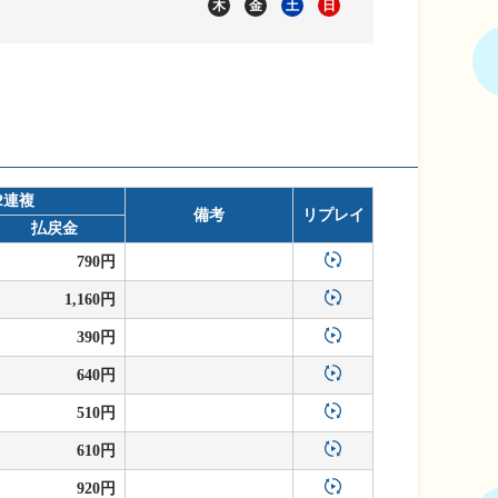
木
金
土
日
2連複
備考
リプレイ
払戻金
790円
1,160円
390円
640円
510円
610円
920円