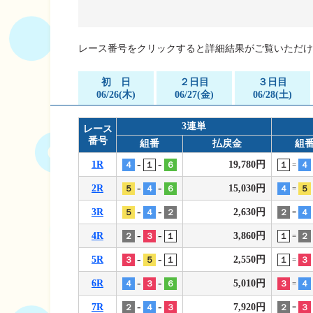
企画レース(どーなるなると)
賞金ランキング
得点率ランキング
出目データ
レース番号をクリックすると詳細結果がご覧いただけ
過去の優勝戦レー
初 日
２日目
３日目
徳島支部選手一覧
06/26(木)
06/27(金)
06/28(土)
新人選手紹介
3連単
レース
番号
徳島支部選手優勝
組番
払戻金
組
-
-
1R
19,780円
４
１
６
１
４
=
-
-
2R
15,030円
５
４
６
４
５
=
-
-
3R
2,630円
５
４
２
２
４
=
-
-
4R
3,860円
２
３
１
１
２
=
-
-
5R
2,550円
３
５
１
１
３
=
-
-
6R
5,010円
４
３
６
３
４
=
-
-
7R
7,920円
２
４
３
２
３
=