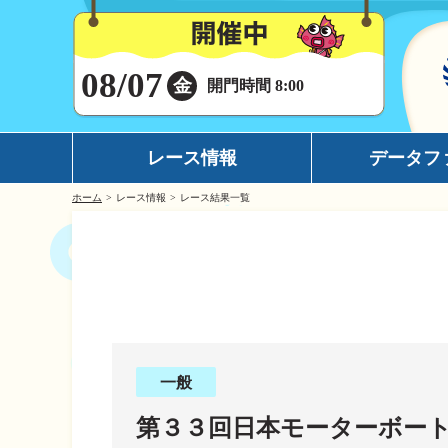
08/07
金
開門時間 8:00
レース情報
データフ
ホーム
レース情報
レース結果一覧
シリーズインデックス
モーターデータ
出場予定選手一覧
ボートデータ
レース展望
イチオシモーター
レース結果一覧
完全舟券攻略
出走表・前日予想PDF
水面特性
一般
モーター抽選結果・前検タイムランキング
潮見表
第３３回日本モーターボー