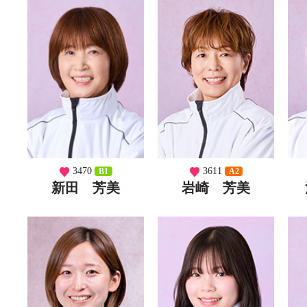
企画レース(どーなるなると)
賞金ランキング
得点率ランキング
出目データ
過去の優勝戦レース
徳島支部選手一覧
新人選手紹介
徳島支部選手優勝履歴
3470
3611
B1
A2
新田 芳美
岩崎 芳美