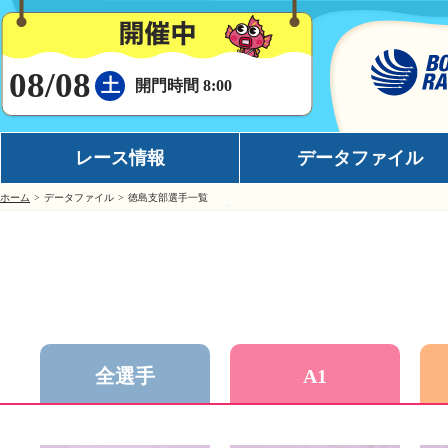
08/08
土
開門時間 8:00
レース情報
データファイル
ホーム
データファイル
徳島支部選手一覧
シリーズインデックス
モーターデータ
出場予定選手一覧
ボートデータ
レース展望
イチオシモーター
レース結果一覧
完全舟券攻略
出走表・前日予想PDF
水面特性
全選手
A1
モーター抽選結果・前検タイムランキング
潮見表