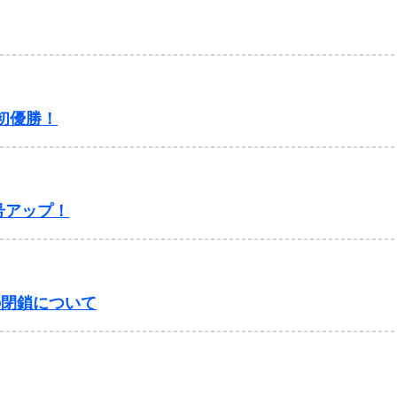
ス
が初優勝！
履歴
号アップ！
の閉鎖について