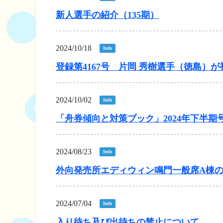
企画レース(どーなるなると)
賞金ランキング
新人選手の紹介（135期）
得点率ランキング
出目データ
過去の優勝戦レー
2024/10/18
Info
徳島支部選手一覧
登録第4167号 片岡 秀樹選手（徳島）
新人選手紹介
2024/10/02
Info
徳島支部選手優勝
「舟券傾向と対策ブック」2024年下半期
2024/08/23
Info
外向発売所エディウィン鳴門一般席A棟
2024/07/04
Info
入り待ち及び出待ちの禁止について