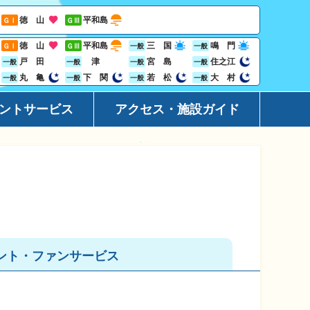
徳 山
平和島
ＧⅠ
ＧⅢ
徳 山
平和島
三 国
鳴 門
ＧⅠ
ＧⅢ
一般
一般
戸 田
津
宮 島
住之江
一般
一般
一般
一般
丸 亀
下 関
若 松
大 村
一般
一般
一般
一般
ントサービス
アクセス・施設ガイド
ーション
アクセ
ト
施設ガ
レス投票サービス
地域開
ジン
Goog
ント・ファンサービス
ビニサービス
ャンペーン