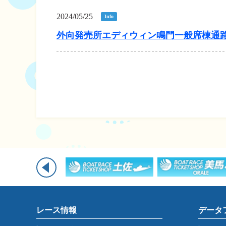
2024/05/25
Info
外向発売所エディウィン鳴門一般席棟通
レース情報
データ