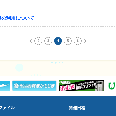
路の利用について
2
3
4
5
6
ファイル
開催日程