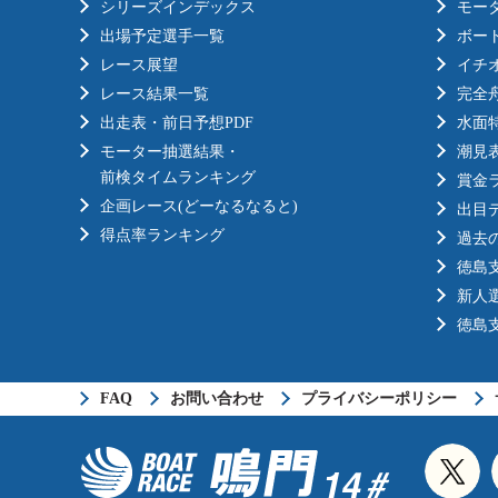
シリーズインデックス
モー
出場予定選手一覧
ボー
レース展望
イチ
レース結果一覧
完全
出走表・前日予想PDF
水面
モーター抽選結果・
潮見
前検タイムランキング
賞金
企画レース(どーなるなると)
出目
得点率ランキング
過去
徳島
新人
徳島
FAQ
お問い合わせ
プライバシーポリシー