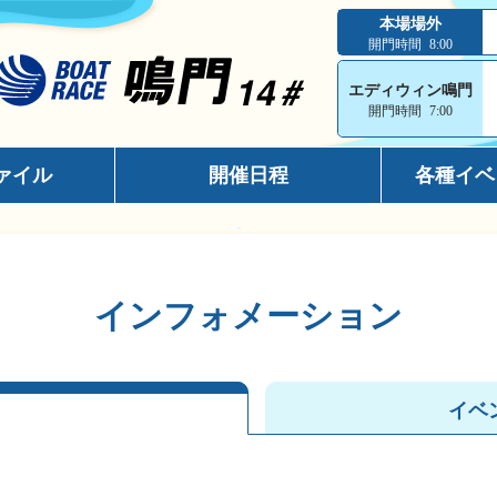
本場場外
開門時間
8:00
エディウィン鳴門
開門時間
7:00
ァイル
開催日程
各種イベ
インフォメ
スマホサイ
インフォメーション
キャッシュ
メールマガ
イベ
出走表コン
電話投票キ