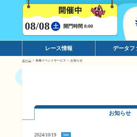
08/08
土
開門時間 8:00
レース情報
データフ
ホーム
各種イベントサービス
お知らせ
シリーズインデックス
モーターデータ
出場予定選手一覧
ボートデータ
レース展望
イチオシモーター
レース結果一覧
完全舟券攻略
お知らせ
出走表・前日予想PDF
水面特性
モーター抽選結果・前検タイムランキング
潮見表
2024/10/19
Info